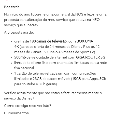
Boa tarde,
No início do ano ligou-me uma comercial da NOS e fez-me uma
proposta para alteração do meu serviço que estava na MEO,
serviço que subscrevi.
A proposta era de:
grelha de
180 canais de televisão
, com
BOX UMA
4K
(acresce oferta de 24 meses de Disney Plus ou 12
meses de Canais TV Cine ou 6 meses de Sport TV)
500mb
de velocidade de internet com
GIGA ROUTER 5G
linha de telefone fixo com chamadas ilimitadas para a rede
fixa nacional
1 cartão de telemóvel cada um com comunicações
ilimitadas e 23GB de dados móveis (15GB para Apps, 5Gb
para Youtube e 3Gb gerais)
Verifico actualmente que me estão a facturar mensalmente o
serviço da Disney+.
Como consigo resolver isto?
Cumprimentos,