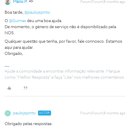
Mário P.
Forum|Forum|8 months ago
Boa tarde, ​
@paulojspinto
O ​
@Guimas
deu uma boa ajuda.
De momento, o género de serviço não é disponibilizado pela
NOS.
Qualquer questão que tenha, por favor, fale connosco. Estamos
aqui para ajudar.
Obrigado,
Ajude a comunidade a encontrar informação relevante. Marque
como "Melhor Resposta" e faça "Like" nos melhores comentários.
paulojspinto
AUTOR
Forum|Forum|8 months ago
P
Obrigado pelas respostas.