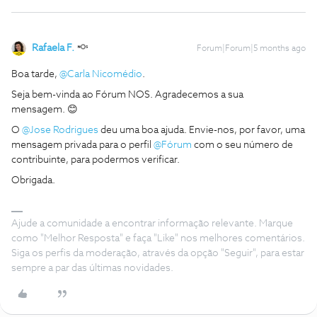
Rafaela F.
Forum|Forum|5 months ago
Boa tarde, ​
@Carla Nicomédio
.
Seja bem-vinda ao Fórum NOS. Agradecemos a sua
mensagem. 😊
O ​
@Jose Rodrigues
deu uma boa ajuda. Envie-nos, por favor, uma
mensagem privada para o perfil ​
@Fórum
com o seu número de
contribuinte, para podermos verificar.
Obrigada.
Ajude a comunidade a encontrar informação relevante. Marque
como "Melhor Resposta" e faça "Like" nos melhores comentários.
Siga os perfis da moderação, através da opção "Seguir", para estar
sempre a par das últimas novidades.