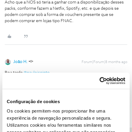
Acho que a NOS só teria a ganhar com a disponibilização desses
packs, conforme fazem a Netfix, Spotify, etc. e que depois se
podem comprar sob a forma de vouchers presente que se
podem comprar em lojas tipo FNAC.
João H.
Forum|Forum|8 months ago
Boa tarde ​
@paulojspinto
,
Agradecemos a partilha da sua sugestão.
Os testemunhos da comunidade são importantes para nós, para
que possamos continuar a melhorar e, como tal, analisadas
Configuração de cookies
internamente pelas equipas NOS responsáveis.
Os cookies permitem-nos proporcionar lhe uma
Por favor, fale connosco se surgir alguma outra questão.
Estamos sempre disponíveis para ajudar aqui, no Fórum NOS.
experiência de navegação personalizada e segura.
Utilizamos cookies e/ou ferramentas similares nos
Obrigado
nossos websites ou aplicações que são necessários