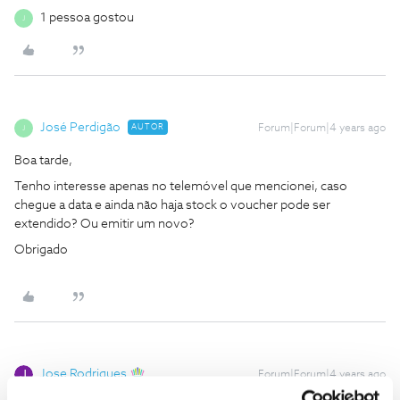
1 pessoa gostou
J
José Perdigão
AUTOR
Forum|Forum|4 years ago
J
Boa tarde,
Tenho interesse apenas no telemóvel que mencionei, caso
chegue a data e ainda não haja stock o voucher pode ser
extendido? Ou emitir um novo?
Obrigado
Jose Rodrigues
Forum|Forum|4 years ago