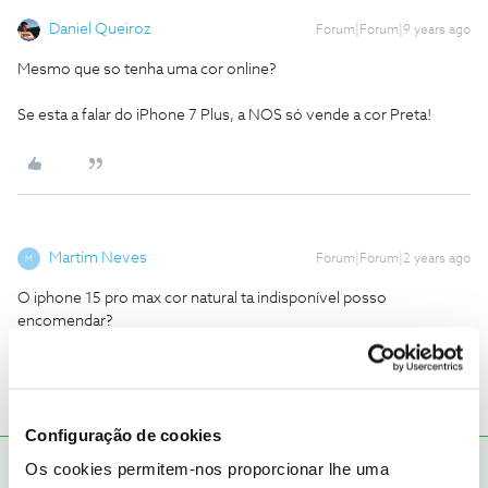
Daniel Queiroz
Forum|Forum|9 years ago
Mesmo que so tenha uma cor online?
Se esta a falar do iPhone 7 Plus, a NOS só vende a cor Preta!
Martim Neves
Forum|Forum|2 years ago
M
O iphone 15 pro max cor natural ta indisponível posso
encomendar?
Configuração de cookies
Os cookies permitem-nos proporcionar lhe uma
Jose Rodrigues
RESPOSTA
Forum|Forum|2 years ago