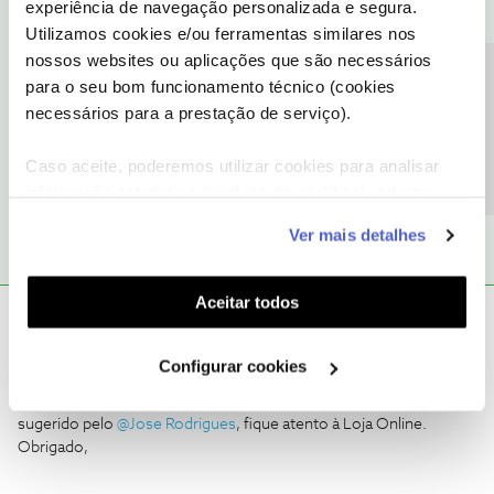
experiência de navegação personalizada e segura.
O iphone 15 pro max cor natural ta indisponível posso
Utilizamos cookies e/ou ferramentas similares nos
encomendar?
nossos websites ou aplicações que são necessários
Precisa de ajuda?
Bom dia, se o equipamento está indisponivel, deve ir
para o seu bom funcionamento técnico (cookies
acompanhando a loja online e efetuar a compra logo que se
necessários para a prestação de serviço).
apresente disponivel.
Caso aceite, poderemos utilizar cookies para analisar
1 pessoa gostou
informação estatística (cookies de analítica), adaptar
este serviço às suas preferências e apresentar-lhe
Ver mais detalhes
funcionalidades (cookies de personalização e
funcionalidade) e adaptar anúncios aos seus interesses
(cookies de publicidade personalizada). Pode gerir a
Aceitar todos
Mário P.
Forum|Forum|2 years ago
utilização dos cookies clicando em "
Configurar
Cookies
".
Boa tarde,
@Martim Neves
.
Configurar cookies
Seja bem-vindo ao Fórum NOS.
Contamos repor o stock brevemente, pelo que, conforme
sugerido pelo
@Jose Rodrigues
, fique atento à Loja Online.
Obrigado,