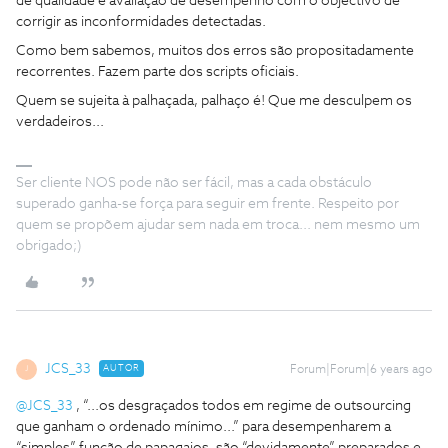
de qualidade e avaliação de desempenho com o objectivo de
corrigir as inconformidades detectadas.
Como bem sabemos, muitos dos erros são propositadamente
recorrentes. Fazem parte dos scripts oficiais.
Quem se sujeita à palhaçada, palhaço é! Que me desculpem os
verdadeiros...
Ser cliente NOS pode não ser fácil, mas a cada obstáculo
superado ganha-se força para seguir em frente. Respeito por
quem se propõem ajudar sem nada em troca... nem mesmo um
obrigado;)
JCS_33
AUTOR
Forum|Forum|6 years ago
J
@JCS_33
, “...os desgraçados todos em regime de outsourcing
que ganham o ordenado mínimo...” para desempenharem a
“simples” função de papagaios, são “devidamente” preparados e