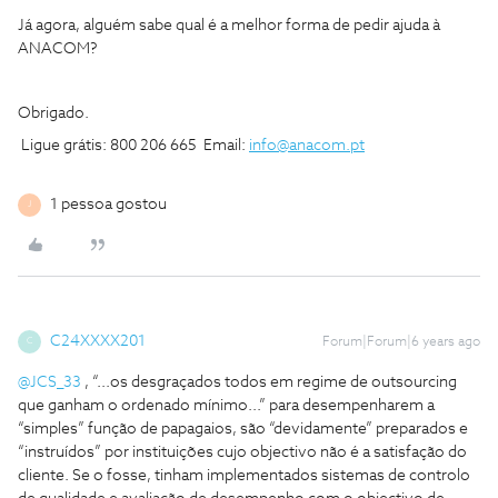
Já agora, alguém sabe qual é a melhor forma de pedir ajuda à
ANACOM?
Obrigado.
Ligue grátis: 800 206 665 Email:
info@anacom.pt
1 pessoa gostou
J
C24XXXX201
Forum|Forum|6 years ago
C
@JCS_33
, “...os desgraçados todos em regime de outsourcing
que ganham o ordenado mínimo...” para desempenharem a
“simples” função de papagaios, são “devidamente” preparados e
“instruídos” por instituições cujo objectivo não é a satisfação do
cliente. Se o fosse, tinham implementados sistemas de controlo