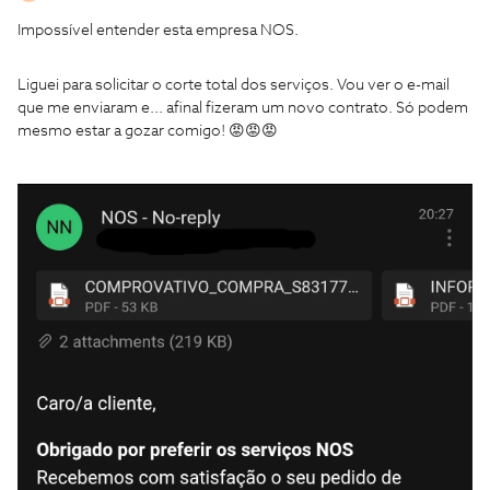
Impossível entender esta empresa NOS.
Liguei para solicitar o corte total dos serviços. Vou ver o e-mail
que me enviaram e... afinal fizeram um novo contrato. Só podem
mesmo estar a gozar comigo! 😡😡😡