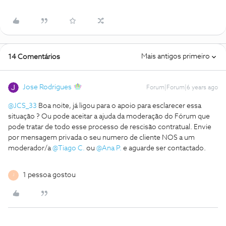
Mais antigos primeiro
14 Comentários
Jose Rodrigues
Forum|Forum|6 years ago
@JCS_33
Boa noite, já ligou para o apoio para esclarecer essa
situação ? Ou pode aceitar a ajuda da moderação do Fórum que
pode tratar de todo esse processo de rescisão contratual. Envie
por mensagem privada o seu numero de cliente NOS a um
moderador/a
@Tiago C.
ou
@Ana P.
e aguarde ser contactado.
1 pessoa gostou
J