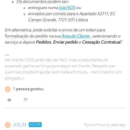
Os documentos podem ser:
entregues numa
loja NOS
ou
enviados por correio para o Apartado 52111, EC
Campo Grande, 1721-501 Lisboa
Em alternativa, pode solicitar o envio de um token para
formalização do pedido na sua
Área de Cliente
, selecionando o
serviço e depois
Pedidos
,
Enviar pedido
e
Cessação Contratual
.”
Ser cliente NOS pode não ser fácil, mas a cada obstáculo
superado ganha-se força para seguir em frente. Respeito por
quem se propõem ajudar sem nada em troca... nem mesmo um
obrigado;)
1 pessoa gostou
J
JCS_33
AUTOR
Forum|Forum|6 years ago
J