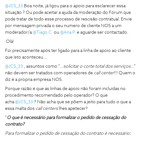
@JCS_33
Boa noite, já ligou para o apoio para esclarecer essa
situação ? Ou pode aceitar a ajuda da moderação do Fórum que
pode tratar de todo esse processo de rescisão contratual. Envie
por mensagem privada o seu numero de cliente NOS a um
moderador/a
@Tiago C.
ou
@Ana P.
e aguarde ser contactado.
Olá!
Foi precisamente após ter ligado para a linha de apoio ao cliente
que isto aconteceu…
@JCS_33
, assuntos como “...
solicitar o corte total dos serviços
...”
não devem ser tratados com operadores de
call center
!!! Quem o
diz é a própria empresa NOS.
Porque razão é que as linhas de apoio não foram incluídas no
procedimento recomendado pelo operador? O que
acha
@JCS_33
? Não acha que se põem a jeito para tudo o que a
essa malta dos
call centers
lhes apetecer?
“
O que é necessário para formalizar o pedido de cessação do
contrato?
Para formalizar o pedido de cessação do contrato é necessário: