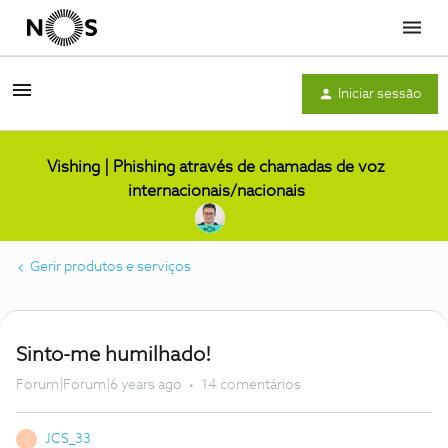
Menu
Iniciar sessão
Vishing | Phishing através de chamadas de voz
internacionais/nacionais
Gerir produtos e serviços
Sinto-me humilhado!
Forum|Forum|6 years ago
14 comentários
JCS_33
J