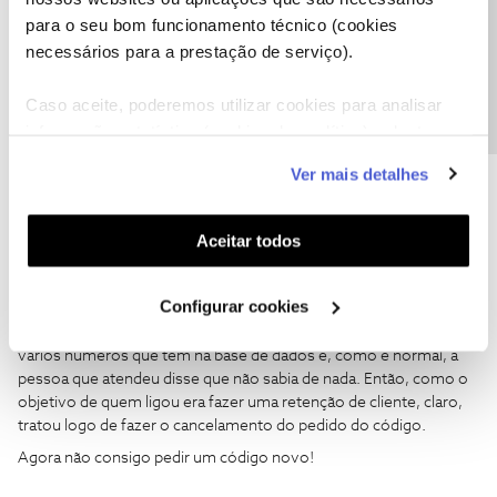
Precisa de ajuda?
ANACOM?
para o seu bom funcionamento técnico (cookies
necessários para a prestação de serviço).
Obrigado.
Caso aceite, poderemos utilizar cookies para analisar
informação estatística (cookies de analítica), adaptar
este serviço às suas preferências e apresentar-lhe
Ver mais detalhes
funcionalidades (cookies de personalização e
funcionalidade) e adaptar anúncios aos seus interesses
(cookies de publicidade personalizada). Pode gerir a
Jose Rodrigues
Forum|Forum|6 years ago
Aceitar todos
utilização dos cookies clicando em "
Configurar
A história é muito simples:
Cookies
".
Configurar cookies
Eu pedi o código de desactivação através da área de cliente. Mas
o código não foi enviado, porque alguém ligou para um dos
vários números que têm na base de dados e, como é normal, a
pessoa que atendeu disse que não sabia de nada. Então, como o
objetivo de quem ligou era fazer uma retenção de cliente, claro,
tratou logo de fazer o cancelamento do pedido do código.
Agora não consigo pedir um código novo!