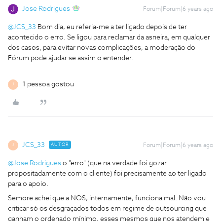
Jose Rodrigues
Forum|Forum|6 years ago
@JCS_33
Bom dia, eu referia-me a ter ligado depois de ter
acontecido o erro. Se ligou para reclamar da asneira, em qualquer
dos casos, para evitar novas complicações, a moderação do
Fórum pode ajudar se assim o entender.
1 pessoa gostou
J
JCS_33
AUTOR
Forum|Forum|6 years ago
J
@Jose Rodrigues
o "erro" (que na verdade foi gozar
propositadamente com o cliente) foi precisamente ao ter ligado
para o apoio.
Semore
achei que a NOS, internamente, funciona mal. Não vou
criticar só os desgraçados todos em regime de outsourcing que
ganham o ordenado mínimo, esses mesmos que nos atendem e