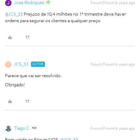
Jose Rodrigues
Forum|Forum|6 years ago
@JCS_33
Prejuizo de 10,4 milhões no 1º trimestre deve haver
ordens para segurar os clientes a qualquer preço.
JCS_33
AUTOR
Forum|Forum|6 years ago
J
Parece que vai ser resolvido.
Obrigado!
Tiago C.
Forum|Forum|6 years ago
Bem-vindo ao Fórum NOS,
@JCS_33
.