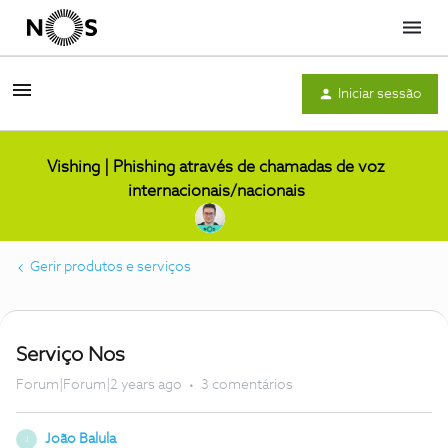
Menu
Iniciar sessão
Vishing | Phishing através de chamadas de voz
internacionais/nacionais
Gerir produtos e serviços
Serviço Nos
Forum|Forum|2 years ago
3 comentários
João Balula
J