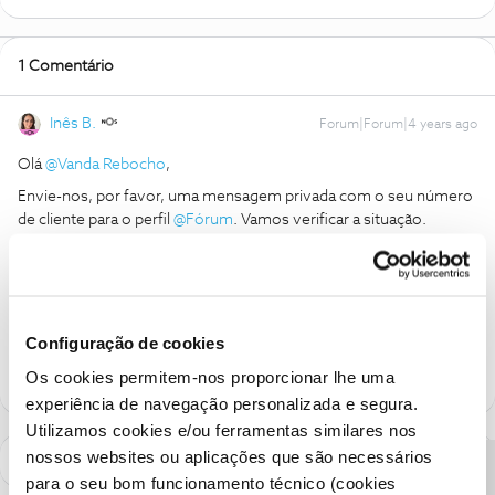
1 Comentário
Inês B.
Forum|Forum|4 years ago
Olá
@Vanda Rebocho
,
Envie-nos, por favor, uma mensagem privada com o seu número
de cliente para o perfil
@Fórum
. Vamos verificar a situação.
Obrigada
Ajude a comunidade a encontrar informação relevante. Marque
Configuração de cookies
como "Melhor Resposta" e faça "Like" nos melhores comentários.
Os cookies permitem-nos proporcionar lhe uma
experiência de navegação personalizada e segura.
Utilizamos cookies e/ou ferramentas similares nos
nossos websites ou aplicações que são necessários
para o seu bom funcionamento técnico (cookies