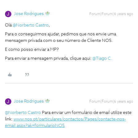
Jose Rodrigues
Forum|Forum|6 years ago
Olá
@Norberto Castro
,
Para o conseguirmos ajudar, pedimos que nos envie uma
mensagem privada com o seu número de Cliente NOS.
E como posso enviar a MP?
Para enviar a mensagem privada, clique aqui:
@Tiago C.
Jose Rodrigues
Forum|Forum|6 years ago
@Norberto Castro
Para enviar um formulário de email utilize este
link:
www.nos.pt/particulares/contactos/Pages/contacte-nos-
email.aspx?ak=formularioNOS