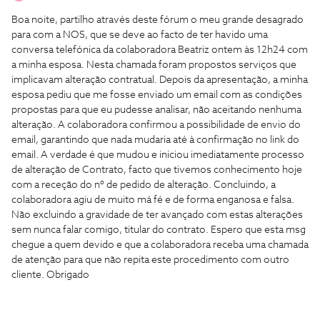
Boa noite, partilho através deste fórum o meu grande desagrado
para com a NOS, que se deve ao facto de ter havido uma
conversa telefónica da colaboradora Beatriz ontem às 12h24 com
a minha esposa. Nesta chamada foram propostos serviços que
implicavam alteração contratual. Depois da apresentação, a minha
esposa pediu que me fosse enviado um email com as condições
propostas para que eu pudesse analisar, não aceitando nenhuma
alteração. A colaboradora confirmou a possibilidade de envio do
email, garantindo que nada mudaria até à confirmação no link do
email. A verdade é que mudou e iniciou imediatamente processo
de alteração de Contrato, facto que tivemos conhecimento hoje
com a receção do nº de pedido de alteração. Concluindo, a
colaboradora agiu de muito má fé e de forma enganosa e falsa.
Não excluindo a gravidade de ter avançado com estas alterações
sem nunca falar comigo, titular do contrato. Espero que esta msg
chegue a quem devido e que a colaboradora receba uma chamada
de atenção para que não repita este procedimento com outro
cliente. Obrigado