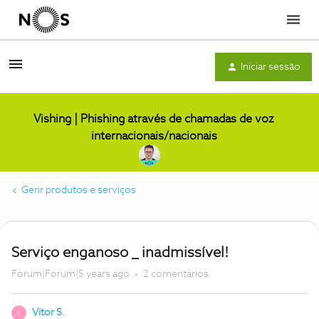
Menu
Iniciar sessão
Vishing | Phishing através de chamadas de voz
internacionais/nacionais
Gerir produtos e serviços
Serviço enganoso _ inadmissível!
Forum|Forum|5 years ago
2 comentários
Vitor S.
V