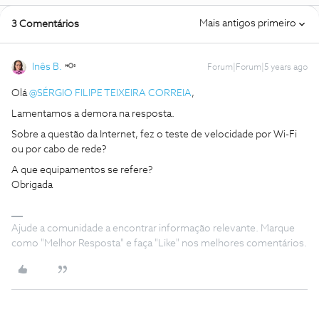
Mais antigos primeiro
3 Comentários
Inês B.
Forum|Forum|5 years ago
Olá
@SÉRGIO FILIPE TEIXEIRA CORREIA
,
Lamentamos a demora na resposta.
Sobre a questão da Internet, fez o teste de velocidade por Wi-Fi
ou por cabo de rede?
A que equipamentos se refere?
Obrigada
Ajude a comunidade a encontrar informação relevante. Marque
como "Melhor Resposta" e faça "Like" nos melhores comentários.