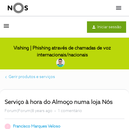
Menu
Iniciar sessão
Vishing | Phishing através de chamadas de voz
internacionais/nacionais
Gerir produtos e serviços
Serviço à hora do Almoço numa loja Nós
Forum|Forum|8 years ago
1 comentário
Francisco Marques Veloso
F