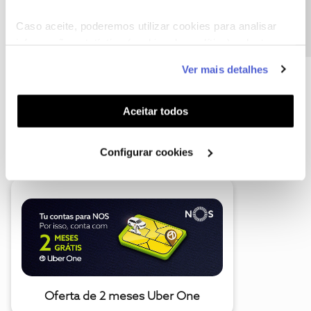
Precisa de ajuda?
Caso aceite, poderemos utilizar cookies para analisar
informação estatística (cookies de analítica), adaptar
este serviço às suas preferências e apresentar-lhe
Ver mais detalhes
funcionalidades (cookies de personalização e
funcionalidade) e adaptar anúncios aos seus interesses
(cookies de publicidade personalizada). Pode gerir a
Aceitar todos
utilização dos cookies clicando em "
Configurar
A poupança que COMBINA
Cookies
".
Configurar cookies
Oferta de 2 meses Uber One