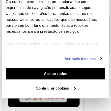
Os cookies permitem-nos proporcionar lhe uma
Obrigada
experiência de navegação personalizada e segura.
Utilizamos cookies e/ou ferramentas similares nos
Ajude a comunidade a encontrar informação relevante. Marque
nossos websites ou aplicações que são necessários
como "Melhor Resposta" e faça "Like" nos melhores comentários.
Precisa de ajuda?
para o seu bom funcionamento técnico (cookies
necessários para a prestação de serviço).
Caso aceite, poderemos utilizar cookies para analisar
informação estatística (cookies de analítica), adaptar
este serviço às suas preferências e apresentar-lhe
Ver mais detalhes
funcionalidades (cookies de personalização e
funcionalidade) e adaptar anúncios aos seus interesses
(cookies de publicidade personalizada). Pode gerir a
Aceitar todos
utilização dos cookies clicando em "
Configurar
Cookies
".
Configurar cookies