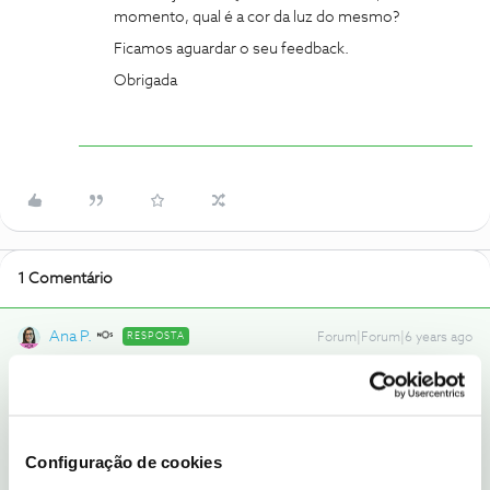
momento, qual é a cor da luz do mesmo?
Ficamos aguardar o seu feedback.
Obrigada
1 Comentário
Ana P.
RESPOSTA
Forum|Forum|6 years ago
Bem-vindo ao Fórum NOS
@TiagoSantosPT
,
Vamos ajudá-lo! Qual é o seu Router e, de momento, qual é a cor
da luz do mesmo?
Configuração de cookies
Ficamos aguardar o seu feedback.