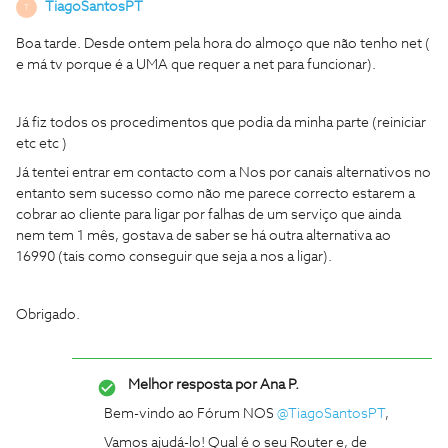
TiagoSantosPT
T
Boa tarde. Desde ontem pela hora do almoço que não tenho net (
e má tv porque é a UMA que requer a net para funcionar).
Já fiz todos os procedimentos que podia da minha parte (reiniciar
etc etc )
Já tentei entrar em contacto com a Nos por canais alternativos no
entanto sem sucesso como não me parece correcto estarem a
cobrar ao cliente para ligar por falhas de um serviço que ainda
nem tem 1 mês, gostava de saber se há outra alternativa ao
16990 (tais como conseguir que seja a nos a ligar).
Obrigado.
Melhor resposta por
Ana P.
Bem-vindo ao Fórum NOS
@TiagoSantosPT
,
Vamos ajudá-lo! Qual é o seu Router e, de