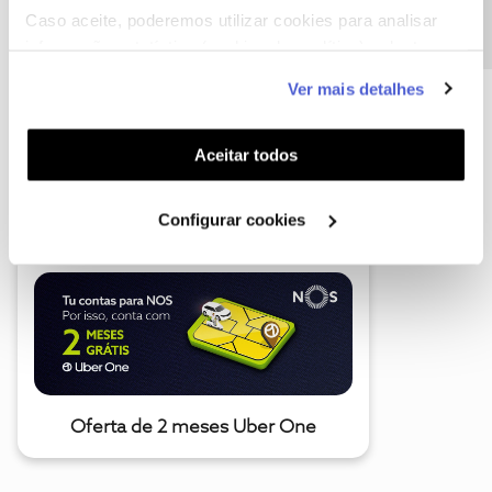
Caso aceite, poderemos utilizar cookies para analisar
informação estatística (cookies de analítica), adaptar
este serviço às suas preferências e apresentar-lhe
Ver mais detalhes
funcionalidades (cookies de personalização e
funcionalidade) e adaptar anúncios aos seus interesses
(cookies de publicidade personalizada). Pode gerir a
Aceitar todos
A poupança que COMBINA
utilização dos cookies clicando em "
Configurar
Cookies
".
Configurar cookies
Oferta de 2 meses Uber One