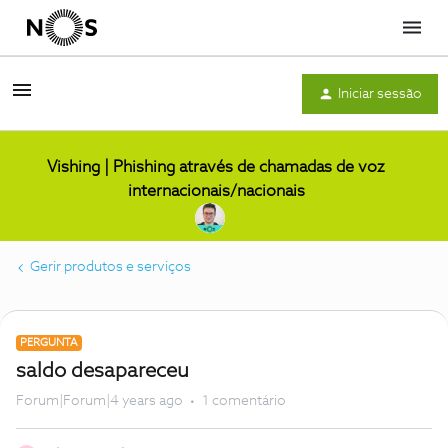
Menu
Iniciar sessão
Vishing | Phishing através de chamadas de voz
internacionais/nacionais
Gerir produtos e serviços
PERGUNTA
saldo desapareceu
Forum|Forum|4 years ago
1 comentário