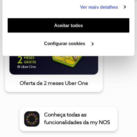
este serviço às suas preferências e apresentar-lhe
Ver mais detalhes
funcionalidades (cookies de personalização e
A poupança que COMBINA
funcionalidade) e adaptar anúncios aos seus interesses
(cookies de publicidade personalizada). Pode gerir a
Aceitar todos
utilização dos cookies clicando em "
Configurar
Cookies
".
Configurar cookies
Oferta de 2 meses Uber One
Conheça todas as
funcionalidades da my NOS