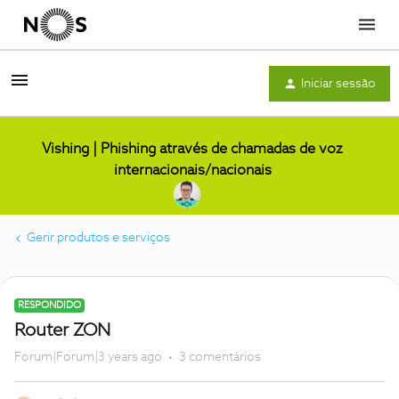
Menu
Iniciar sessão
Vishing | Phishing através de chamadas de voz
internacionais/nacionais
Gerir produtos e serviços
RESPONDIDO
Router ZON
Forum|Forum|3 years ago
3 comentários