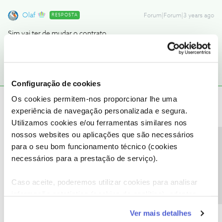
Olaf
RESPOSTA
Forum|Forum|3 years ago
Sim vai ter de mudar o contrato
Configuração de cookies
Os cookies permitem-nos proporcionar lhe uma
Mário P.
Forum|Forum|3 years ago
experiência de navegação personalizada e segura.
Boa tarde
@pedroleitao
, seja bem-vindo ao Fórum NOS.
Utilizamos cookies e/ou ferramentas similares nos
A alteração de equipamento por modelos diferentes como
nossos websites ou aplicações que são necessários
indicado pelo
@Guimas
e o
@Olaf
, está sujeita a condições
Precisa de ajuda?
para o seu bom funcionamento técnico (cookies
contratuais. Assim, se pretender, podemos endereçar o seu
necessários para a prestação de serviço).
pedido.
Para isso, pedimos que nos envie uma mensagem privada com o
Caso aceite, poderemos utilizar cookies para analisar
seu número de cliente para o perfil
@Fórum
.
informação estatística (cookies de analítica), adaptar
Obrigado
este serviço às suas preferências e apresentar-lhe
Ver mais detalhes
funcionalidades (cookies de personalização e