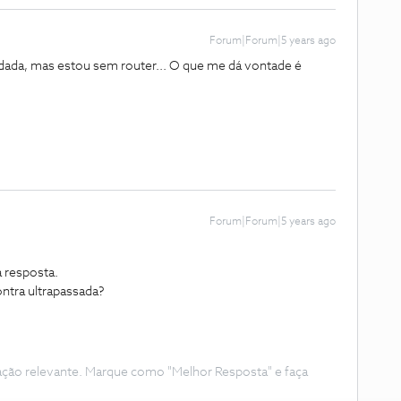
Forum|Forum|5 years ago
dada, mas estou sem router... O que me dá vontade é
Forum|Forum|5 years ago
 resposta.
ontra ultrapassada?
ação relevante. Marque como "Melhor Resposta" e faça