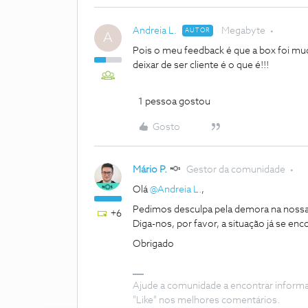
Andreia L.
Megabyte
AUTOR
A
Pois o meu feedback é que a box foi mu
deixar de ser cliente é o que é!!!
1 pessoa gostou
Gosto
Mário P.
Gestor da comunidade
Olá
@Andreia L.
,
Pedimos desculpa pela demora na nossa
+6
Diga-nos, por favor, a situação já se enc
Obrigado
Ajude a comunidade a encontrar inform
"Like" nos melhores comentários.