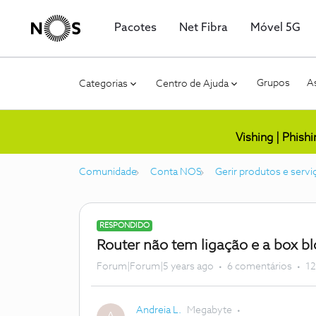
Pacotes
Net Fibra
Móvel 5G
Grupos
As
Categorias
Centro de Ajuda
Vishing | Phish
Comunidade
Conta NOS
Gerir produtos e servi
RESPONDIDO
Router não tem ligação e a box bl
Forum|Forum|5 years ago
6 comentários
12
Andreia L.
Megabyte