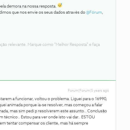
pela demora na nossa resposta.
dimos que nos envie os seus dados através do
@Fórum
,
ação relevante. Marque como "Melhor Resposta" e faça
Forum|Forum|5 years ago
starem a funcionar, voltou o problema. Liguei para o 16990,
iquei animada porque ia-se resolver, mas começou a falar
 nada, mas sim pedi p resolverem este assunto.. Conclusão
m técnico.. Estou para ver onde isto vai dar.. ESTOU
 tentar compensar os cliente, mas há sempre