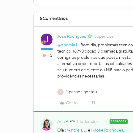
6 Comentários
Jose Rodrigues
Super User
@Andreia L.
Bom dia, problemas tecnico
técnico 16990 opção 3 chamada gratuita
+5
corrigir os problemas que possam estar
alternativa pode reportar as dificulda
seu numero de cliente ou NIF para o perf
providências necessárias.
1 pessoa gostou
A
Gosto
Ana P.
Moderador
RESPOSTA
Olá
@Andreia L.
e
@Jose Rodrigues
,