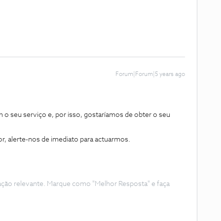
Forum|Forum|5 years ago
m o seu serviço e, por isso, gostaríamos de obter o seu
.
or, alerte-nos de imediato para actuarmos.
ação relevante. Marque como "Melhor Resposta" e faça