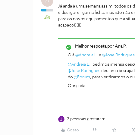
A
Já anda à uma semana assim, todos os dia
é desligar e ligar na ficha, mas isto nã
para os novos equipamentos que a situa
acabado🤦🏻‍♀️
Melhor resposta por
Ana P.
Olá
@Andreia L.
e
@Jose Rodrigues
@Andreia L.
, pedimos imensa desc
@Jose Rodrigues
deu uma boa ajud
do
@Fórum
, para verificarmos o q
Obrigada
2 pessoas gostaram
Gosto