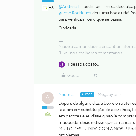
@Andreia L.
, pedimos imensa desculpa 
+6
@Jose Rodrigues
deu uma boa ajuda! Pe
para verificarmos o que se passa.
Obrigada
Ajude a comunidade a encontrar inform
"Like" nos melhores comentários.
1 pessoa gostou
Gosto
Andreia L.
Megabyte
AUTOR
A
Depois de alguns dias a box e o router e
falaram em substituição de aparelhos, f
em pacotes e eu disse q não ia comprar
mudou de ideias e disse que ia mandar u
MUITO DESILUDIDA COM A NOS!!! Podem
problemas!!