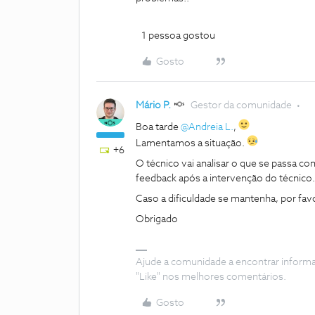
1 pessoa gostou
Gosto
Mário P.
Gestor da comunidade
Boa tarde
@Andreia L.
,
Lamentamos a situação.
+6
O técnico vai analisar o que se passa co
feedback após a intervenção do técnico
Caso a dificuldade se mantenha, por fav
Obrigado
Ajude a comunidade a encontrar inform
"Like" nos melhores comentários.
Gosto