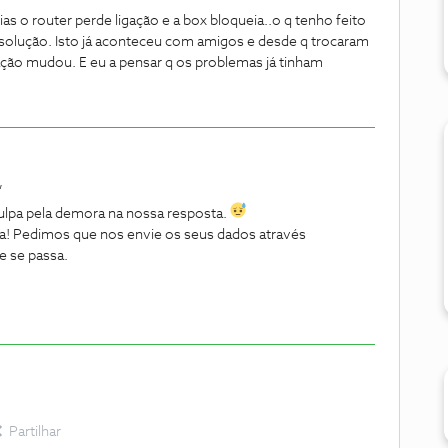
s o router perde ligação e a box bloqueia..o q tenho feito
o é solução. Isto já aconteceu com amigos e desde q trocaram
ção mudou. E eu a pensar q os problemas já tinham
,
ulpa pela demora na nossa resposta.
a! Pedimos que nos envie os seus dados através
ue se passa.
Partilhar