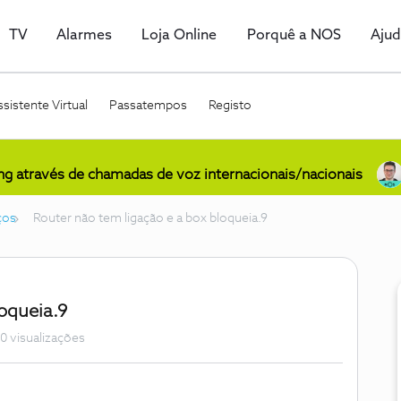
TV
Alarmes
Loja Online
Porquê a NOS
Aju
sistente Virtual
Passatempos
Registo
ing através de chamadas de voz internacionais/nacionais
ços
Router não tem ligação e a box bloqueia.9
oqueia.9
0 visualizações