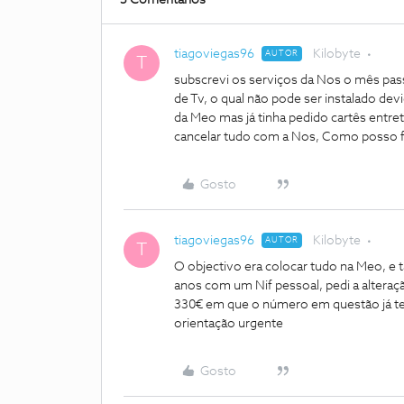
5 Comentários
tiagoviegas96
Kilobyte
AUTOR
T
subscrevi os serviços da Nos o mês pas
de Tv, o qual não pode ser instalado devi
da Meo mas já tinha pedido cartês entr
cancelar tudo com a Nos, Como posso 
Gosto
tiagoviegas96
Kilobyte
AUTOR
T
O objectivo era colocar tudo na Meo, e 
anos com um Nif pessoal, pedi a altera
330€ em que o número em questão já te
orientação urgente
Gosto