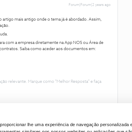
Forum|Forum|2 years ago
artigo mais antigo onde o tema já é abordado. Assim,
mação.
juda.
para com a empresa diretamente na App NOS ou Área de
os contratos. Saiba como aceder aos documentos em:
ação relevante. Marque como "Melhor Resposta" e faça
proporcionar lhe uma experiência de navegação personalizada e
erramentas similares nos nossos websites ou aplicações que sã