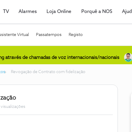
TV
Alarmes
Loja Online
Porquê a NOS
Aju
sistente Virtual
Passatempos
Registo
ing através de chamadas de voz internacionais/nacionais
ços
Revogação de Contrato com fidelização
ização
 visualizações