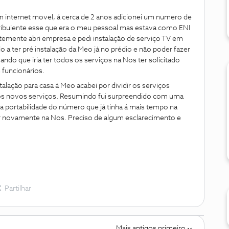
m internet movel, á cerca de 2 anos adicionei um numero de
ribuiente esse que era o meu pessoal mas estava como ENI
temente abri empresa e pedi instalação de serviço TV em
o a ter pré instalação da Meo já no prédio e não poder fazer
ando que iria ter todos os serviços na Nos ter solicitado
 funcionários.
talação para casa á Meo acabei por dividir os serviços
a os novos serviços. Resumindo fui surpreendido com uma
 a portabilidade do número que já tinha á mais tempo na
car novamente na Nos. Preciso de algum esclarecimento e
Partilhar
Mais antigos primeiro