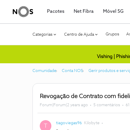
Pacotes
Net Fibra
Móvel 5G
Grupos
As
Categorias
Centro de Ajuda
Vishing | Phish
Comunidade
Conta NOS
Gerir produtos e servi
Revogação de Contrato com fidel
Forum|Forum|2 years ago
5 comentários
61
tiagoviegas96
Kilobyte
T