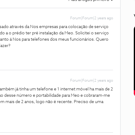
Forum|Forum|2 years ago
sado através da Nos empresas para colocação de serviço
do a o prédio ter pré instalação da Meo. Solicitei o serviço
etanto á Nos para telefones dos meus funcionários. Quero
fazer?
Forum|Forum|2 years ago
também já tinha um telefone e 1 internet móvel ha mais de 2
ção desse número e portabilidade para Meo e cobraram-me
m mais de 2 anos, logo não é recente. Preciso de uma