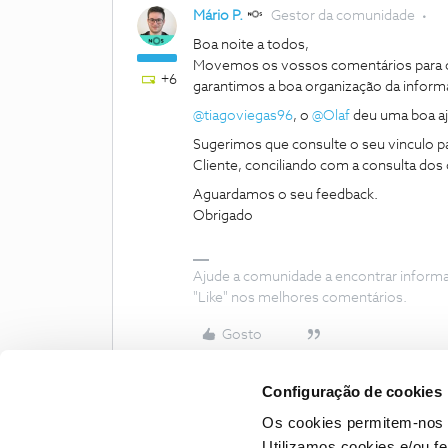
Mário P.
Gestor da comunidade
Boa noite a todos,
Movemos os vossos comentários para o 
+6
garantimos a boa organização da infor
@tiagoviegas96
, o
@Olaf
deu uma boa a
Sugerimos que consulte o seu vinculo 
Cliente, conciliando com a consulta d
Aguardamos o seu feedback.
Obrigado
Ajude a comunidade a encontrar inform
"Like" nos melhores comentários.
Gosto
Configuração de cookies
Os cookies permitem-nos 
Utilizamos cookies e/ou f