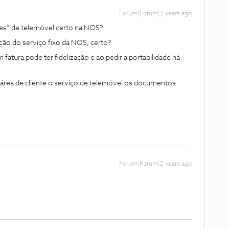
Forum|Forum|2 years ago
tes” de telemóvel certo na NOS?
ção do serviço fixo da NOS, certo?
 fatura pode ter fidelização e ao pedir a portabilidade há
 área de cliente o serviço de telemóvel os documentos
Forum|Forum|2 years ago