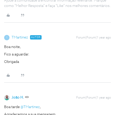
Ajude a comunidade a encontrar informação relevante. Marque
como "Melhor Resposta" e faça "Like" nos melhores comentários.
TMartinez
AUTOR
Forum|Forum|1 year ago
T
Boa noite,
Fico a aguardar.
Obrigada
João H.
Forum|Forum|1 year ago
Boa tarde ​
@TMartinez
,
Agradecemos a sua mensagem.