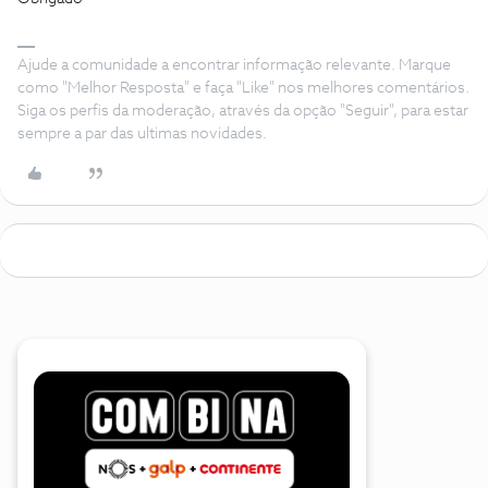
Ajude a comunidade a encontrar informação relevante. Marque
como "Melhor Resposta" e faça "Like" nos melhores comentários.
Siga os perfis da moderação, através da opção "Seguir", para estar
sempre a par das ultimas novidades.