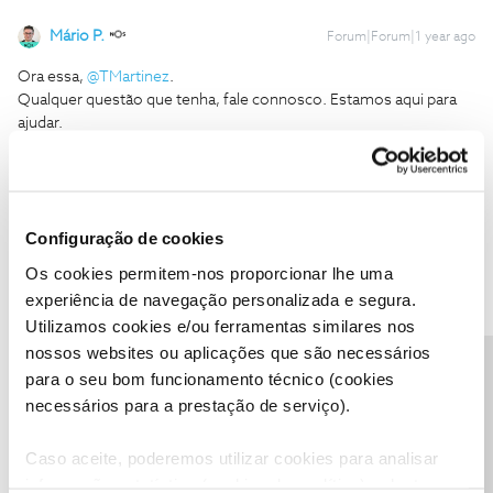
Mário P.
Forum|Forum|1 year ago
Ora essa, ​
@TMartinez
.
Qualquer questão que tenha, fale connosco. Estamos aqui para
ajudar.
Obrigado,
Ajude a comunidade a encontrar informação relevante. Marque
Configuração de cookies
como "Melhor Resposta" e faça "Like" nos melhores comentários.
Os cookies permitem-nos proporcionar lhe uma
experiência de navegação personalizada e segura.
Utilizamos cookies e/ou ferramentas similares nos
nossos websites ou aplicações que são necessários
Precisa de ajuda?
TMartinez
AUTOR
Forum|Forum|1 year ago
T
para o seu bom funcionamento técnico (cookies
necessários para a prestação de serviço).
Boa noite,
Continuo sem receber nenhum contacto por parte da NOS.
Caso aceite, poderemos utilizar cookies para analisar
Preciso com brevidade de resolver esta situação para tomar as
informação estatística (cookies de analítica), adaptar