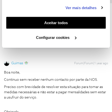
medidas necessárias e não estar a pagar mensalidades sem estar
este serviço às suas preferências e apresentar-lhe
a usufruir do serviço.
Ver mais detalhes
funcionalidades (cookies de personalização e
funcionalidade) e adaptar anúncios aos seus interesses
Obrigada,
(cookies de publicidade personalizada). Pode gerir a
Aceitar todos
utilização dos cookies clicando em "
Configurar
Cookies
".
Configurar cookies
Guimas
Forum|Forum|1 year ago
Boa noite,
Continuo sem receber nenhum contacto por parte da NOS.
Preciso com brevidade de resolver esta situação para tomar as
medidas necessárias e não estar a pagar mensalidades sem estar
a usufruir do serviço.