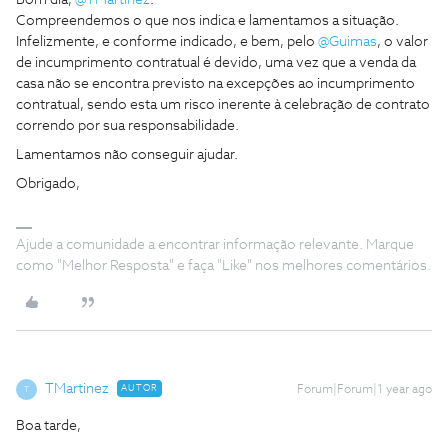
Bom dia, ​
@TMartinez
.
Compreendemos o que nos indica e lamentamos a situação.
Infelizmente, e conforme indicado, e bem, pelo ​
@Guimas
, o valor
de incumprimento contratual é devido, uma vez que a venda da
casa não se encontra previsto na excepções ao incumprimento
contratual, sendo esta um risco inerente à celebração de contrato
correndo por sua responsabilidade.
Lamentamos não conseguir ajudar.
Obrigado,
Ajude a comunidade a encontrar informação relevante. Marque
como "Melhor Resposta" e faça "Like" nos melhores comentários.
TMartinez
AUTOR
Forum|Forum|1 year ago
T
Boa tarde,