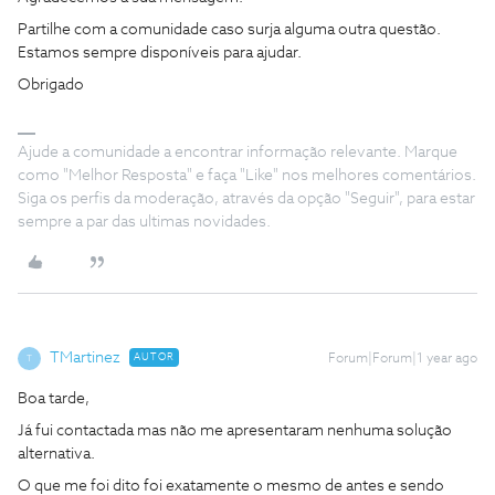
Partilhe com a comunidade caso surja alguma outra questão.
Estamos sempre disponíveis para ajudar.
Obrigado
Ajude a comunidade a encontrar informação relevante. Marque
como "Melhor Resposta" e faça "Like" nos melhores comentários.
Siga os perfis da moderação, através da opção "Seguir", para estar
sempre a par das ultimas novidades.
TMartinez
AUTOR
Forum|Forum|1 year ago
T
Boa tarde,
Já fui contactada mas não me apresentaram nenhuma solução
alternativa.
O que me foi dito foi exatamente o mesmo de antes e sendo