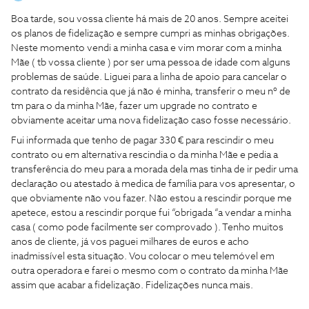
Boa tarde, sou vossa cliente há mais de 20 anos. Sempre aceitei
os planos de fidelização e sempre cumpri as minhas obrigações.
Neste momento vendi a minha casa e vim morar com a minha
Mãe ( tb vossa cliente ) por ser uma pessoa de idade com alguns
problemas de saúde. Liguei para a linha de apoio para cancelar o
contrato da residência que já não é minha, transferir o meu nº de
tm para o da minha Mãe, fazer um upgrade no contrato e
obviamente aceitar uma nova fidelização caso fosse necessário.
Fui informada que tenho de pagar 330 € para rescindir o meu
contrato ou em alternativa rescindia o da minha Mãe e pedia a
transferência do meu para a morada dela mas tinha de ir pedir uma
declaração ou atestado à medica de família para vos apresentar, o
que obviamente não vou fazer. Não estou a rescindir porque me
apetece, estou a rescindir porque fui “obrigada “a vendar a minha
casa ( como pode facilmente ser comprovado ). Tenho muitos
anos de cliente, já vos paguei milhares de euros e acho
inadmissível esta situação. Vou colocar o meu telemóvel em
outra operadora e farei o mesmo com o contrato da minha Mãe
assim que acabar a fidelização. Fidelizações nunca mais.