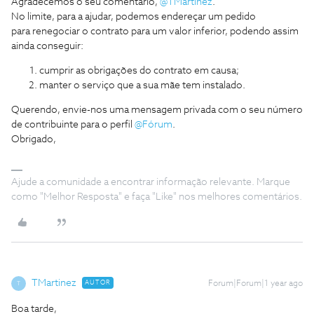
Agradecemos o seu comentário, ​
@TMartinez
.
No limite, para a ajudar, podemos endereçar um pedido
para renegociar o contrato para um valor inferior, podendo assim
ainda conseguir:
cumprir as obrigações do contrato em causa;
manter o serviço que a sua mãe tem instalado.
Querendo, envie-nos uma mensagem privada com o seu número
de contribuinte para o perfil ​
@Fórum
.
Obrigado,
Ajude a comunidade a encontrar informação relevante. Marque
como "Melhor Resposta" e faça "Like" nos melhores comentários.
TMartinez
AUTOR
Forum|Forum|1 year ago
T
Boa tarde,