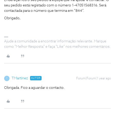
Endereçámos o seu pedido à equipa que vai ajudar e contactar. O
seu pedido está registado com o número 1-47051568316. Será
contactada para o número que termina em “844”.
Obrigado,
Ajude a comunidade a encontrar informação relevante. Marque
como "Melhor Resposta" e faça "Like" nos melhores comentários.
TMartinez
AUTOR
Forum|Forum|1 year ago
T
Obrigada. Fico a aguardar o contacto.