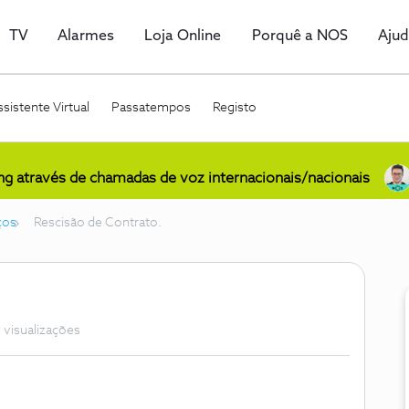
TV
Alarmes
Loja Online
Porquê a NOS
Aju
sistente Virtual
Passatempos
Registo
ing através de chamadas de voz internacionais/nacionais
ços
Rescisão de Contrato.
 visualizações