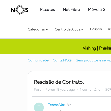
Pacotes
Net Fibra
Móvel 5G
Grupos
As
Categorias
Centro de Ajuda
Vishing | Phish
Comunidade
Conta NOS
Gerir produtos e servi
Rescisão de Contrato.
Forum|Forum|8 years ago
1 comentário
509
Teresa Vaz
Bit
T