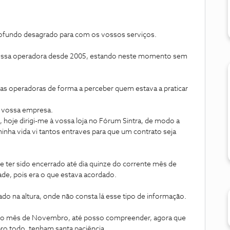
ofundo desagrado para com os vossos serviços.
ossa operadora desde 2005, estando neste momento sem
ias operadoras de forma a perceber quem estava a praticar
 vossa empresa.
hoje dirigi-me à vossa loja no Fórum Sintra, de modo a
inha vida vi tantos entraves para que um contrato seja
e ter sido encerrado até dia quinze do corrente mês de
ade, pois era o que estava acordado.
do na altura, onde não consta lá esse tipo de informação.
a do mês de Novembro, até posso compreender, agora que
o todo, tenham santa paciência.