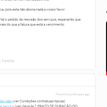
ca, pois esta não abona nada a vosso favor.
tal o pedido de rescisão dos serviços, esperando que
is do que a fatura que está a vencimento.
Partilhar
Forum|Forum|8 years ago
elevisão
(ver Condições contratuais típicas)
de serviço
(ver clausula 7. PRAZO DE DURAÇÃO DO