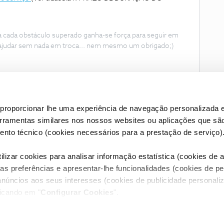
 a cada obstáculo superado ganha-se força para seguir em
ajudar sem nada em troca... nem mesmo um obrigado;)
proporcionar lhe uma experiência de navegação personalizada e
erramentas similares nos nossos websites ou aplicações que sã
nto técnico (cookies necessários para a prestação de serviço)
lizar cookies para analisar informação estatística (cookies de an
as preferências e apresentar-lhe funcionalidades (cookies de p
Condições do Fórum NOS
Accessibility statement
anúncios aos seus interesses (cookies de publicidade personaliz
licando em "
Configurar Cookies
".
RIVACIDADE
CONFIGURAR COOKIES
QUALIDADE DE SERVIÇO