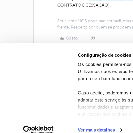
CONTRATO E CESSAÇÃO).
Ser cliente NOS pode não ser fácil, mas
frente. Respeito por quem se propõem 
Gosto
Configuração de cookies
Os cookies permitem-nos 
Utilizamos cookies e/ou f
para o seu bom funcioname
Caso aceite, poderemos uti
adaptar este serviço às su
funcionalidade) e adaptar 
a utilização dos cookies c
CONTACTOS
POLÍTICA DE P
Ver mais detalhes