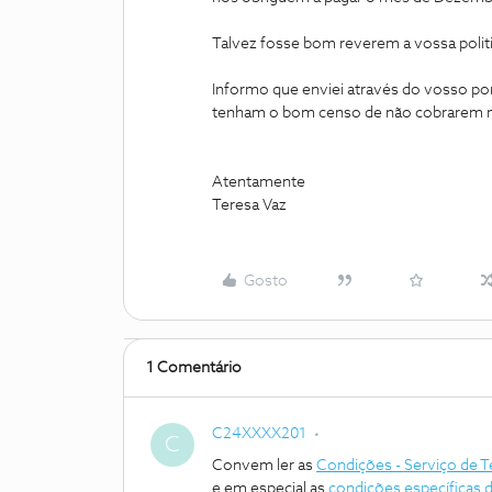
Talvez fosse bom reverem a vossa politi
Informo que enviei através do vosso por
tenham o bom censo de não cobrarem ma
Atentamente
Teresa Vaz
Gosto
1 Comentário
C24XXXX201
C
Convem ler as
Condições - Serviço de T
e em especial as
condições específicas 