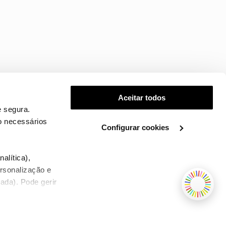
Aceitar todos
 segura.
o necessários
Configurar cookies
.
alítica),
ersonalização e
ada). Pode gerir
TERMOS E CONDIÇÕES
WHOLESALE