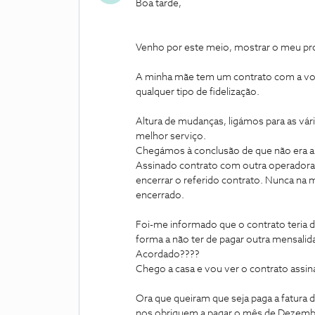
Boa tarde,
Venho por este meio, mostrar o meu pr
A minha mãe tem um contrato com a v
qualquer tipo de fidelização.
Altura de mudanças, ligámos para as vár
melhor serviço.
Chegámos à conclusão de que não era a
Assinado contrato com outra operadora, 
encerrar o referido contrato. Nunca na m
encerrado.
Foi-me informado que o contrato teria d
forma a não ter de pagar outra mensalid
Acordado????
Chego a casa e vou ver o contrato assina
Ora que queiram que seja paga a fatur
nos obriguem a pagar o mês de Dezembr