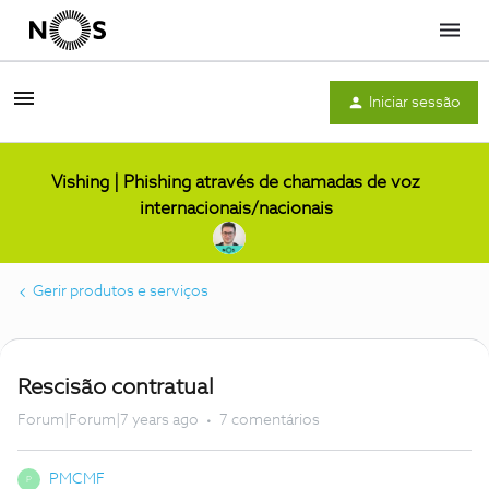
Menu
Iniciar sessão
Vishing | Phishing através de chamadas de voz
internacionais/nacionais
Gerir produtos e serviços
Rescisão contratual
Forum|Forum|7 years ago
7 comentários
PMCMF
P