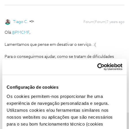
Tiago C.
Forum|Forum|7 years ago
Olá
@PMCMF
,
Lamentamos que pense em desativar o serviço. :(
Para o conseguirmos ajudar, como se tratam de dificuldades
específicas do seu serviço, pedimos que nos
ligue
, por favor.
Caso mantenha a intenção de cancelar, o
@Jose Rodrigues
deu
uma boa ajuda.
Configuração de cookies
Ajude a comunidade a encontrar informação relevante. Marque
Os cookies permitem-nos proporcionar lhe uma
como "Melhor Resposta" e faça "Like" nos melhores comentários.
experiência de navegação personalizada e segura.
Utilizamos cookies e/ou ferramentas similares nos
nossos websites ou aplicações que são necessários
para o seu bom funcionamento técnico (cookies