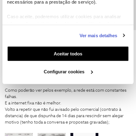
Precisa de ajuda?
necessários para a prestação de serviço).
PMCMF
AUTOR
Forum|Forum|7 years ago
P
@Tiago C.
agradeço mas já enviei a carta de rescisão. Torna-se
Caso aceite, poderemos utilizar cookies para analisar
complicado ligar para vocês quando existem problemas de rede e
informação estatística (cookies de analítica), adaptar
cada chamada sai do meu bolso. Também pedi ontem via
este serviço às suas preferências e apresentar-lhe
facebook para ser contactado mas obviamente que ainda estou à
Ver mais detalhes
funcionalidades (cookies de personalização e
espera.... Devem estar mais uma vez sem sistema.
funcionalidade) e adaptar anúncios aos seus interesses
(cookies de publicidade personalizada). Pode gerir a
Aceitar todos
utilização dos cookies clicando em "
Configurar
Cookies
".
Configurar cookies
PMCMF
AUTOR
Forum|Forum|7 years ago
P
Como poderão ver pelos exemplo, a rede está com constantes
falhas.
E a internet fixa não é melhor.
Volto a repetir que não fui avisado pelo comercial (contrato à
distancia) de que dispunha de 14 dias para rescindir sem alegar
motivo (tenho toda a conversa e propostas gravadas);