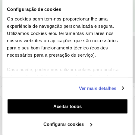
1 pessoa gostou
L
Configuração de cookies
Os cookies permitem-nos proporcionar lhe uma
experiência de navegação personalizada e segura.
Utilizamos cookies e/ou ferramentas similares nos
nossos websites ou aplicações que são necessários
luismgh
AUTOR
Forum|Forum|7 years ago
L
Precisa de ajuda?
para o seu bom funcionamento técnico (cookies
Poderá sempre pedir isso numa loja NOS
necessários para a prestação de serviço).
Boa ideia. Obrigado.
Caso aceite, poderemos utilizar cookies para analisar
informação estatística (cookies de analítica), adaptar
este serviço às suas preferências e apresentar-lhe
Ver mais detalhes
funcionalidades (cookies de personalização e
funcionalidade) e adaptar anúncios aos seus interesses
(cookies de publicidade personalizada). Pode gerir a
Aceitar todos
utilização dos cookies clicando em "
Configurar
Cookies
".
Configurar cookies