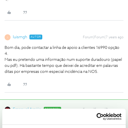
luismgh
AUTOR
Forum|Forum|7 years ago
L
Bom dia, pode contactar a linha de apoio a clientes 16990 opção
4.
Mas eu pretendo uma informação num suporte duradouro (papel
ou pdf). Há bastante tempo que deixei de acreditar em palavras
ditas por empresas com especial incidência na NOS.
Emanuel Araújo
RESPOSTA
Forum|Forum|7 years ago
Poderá sempre pedir isso numa loja NOS