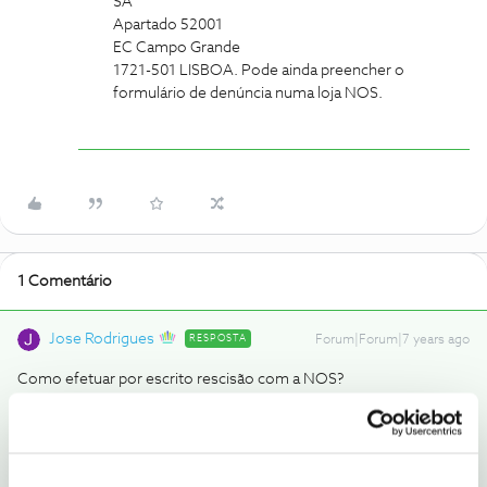
SA
Apartado 52001
EC Campo Grande
1721-501 LISBOA. Pode ainda preencher o
formulário de denúncia numa loja NOS.
1 Comentário
Jose Rodrigues
RESPOSTA
Forum|Forum|7 years ago
Como efetuar por escrito rescisão com a NOS?
Qual o vosso endereço de e-mail para expor este tipo de
assuntos?
(tentei repetidamente enviar pela área cliente do site, mas não
funciona)