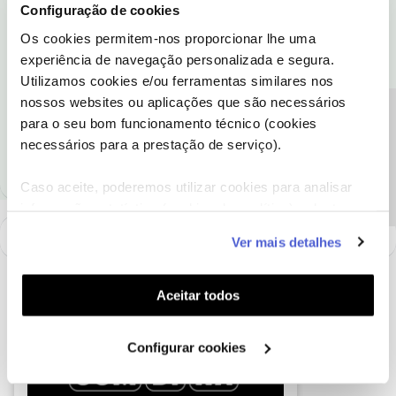
Na Área de Cliente no separador Pedidos não funciona? É aí que
Configuração de cookies
se faz o pedido de cessação. Para enviar um formulário de email é
Os cookies permitem-nos proporcionar lhe uma
em Contacte-nos. Pode enviar uma carta registada com A/R para
experiência de navegação personalizada e segura.
NOS Comunicações, SA
Utilizamos cookies e/ou ferramentas similares nos
Apartado 52001
EC Campo Grande
nossos websites ou aplicações que são necessários
Precisa de ajuda?
1721-501 LISBOA. Pode ainda preencher o formulário de
para o seu bom funcionamento técnico (cookies
denúncia numa loja NOS.
necessários para a prestação de serviço).
Caso aceite, poderemos utilizar cookies para analisar
informação estatística (cookies de analítica), adaptar
este serviço às suas preferências e apresentar-lhe
Ver mais detalhes
funcionalidades (cookies de personalização e
funcionalidade) e adaptar anúncios aos seus interesses
(cookies de publicidade personalizada). Pode gerir a
Aceitar todos
utilização dos cookies clicando em "
Configurar
Cookies
".
Configurar cookies