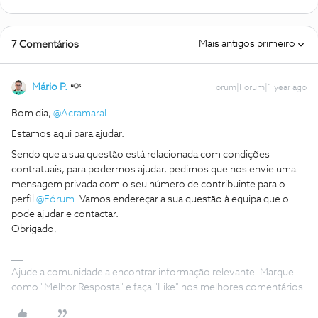
Mais antigos primeiro
7 Comentários
Mário P.
Forum|Forum|1 year ago
Bom dia, ​
@Acramaral
.
Estamos aqui para ajudar.
Sendo que a sua questão está relacionada com condições
contratuais, para podermos ajudar, pedimos que nos envie uma
mensagem privada com o seu número de contribuinte para o
perfil ​
@Fórum
. Vamos endereçar a sua questão à equipa que o
pode ajudar e contactar.
Obrigado,
Ajude a comunidade a encontrar informação relevante. Marque
como "Melhor Resposta" e faça "Like" nos melhores comentários.