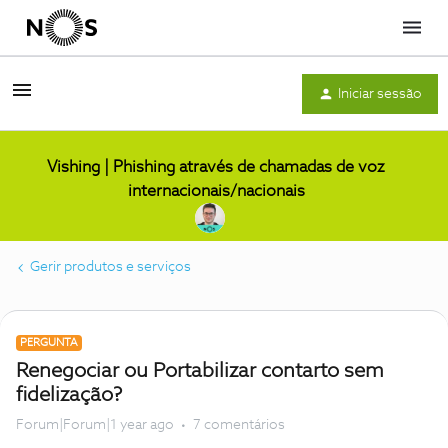
Menu
Iniciar sessão
Vishing | Phishing através de chamadas de voz
internacionais/nacionais
Gerir produtos e serviços
PERGUNTA
Renegociar ou Portabilizar contarto sem
fidelização?
Forum|Forum|1 year ago
7 comentários