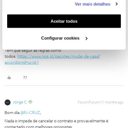
Obrigado pela vossa atenção.
Ver mais detalhes
funcionalidades (cookies de personalização e
funcionalidade) e adaptar anúncios aos seus interesses
(cookies de publicidade personalizada). Pode gerir a
Aceitar todos
utilização dos cookies clicando em "
Configurar
Cookies
".
Configurar cookies
Guimas
Forum|Forum|11 months ago
Tem que seguir as regras como
todos:
https://www.nos.pt/pacotes/mudar-de-casa?
accordionid=ui-id-1
Jorge C
Forum|Forum|11 months ago
Bom dia ​
@RJ-CRUZ
,
Nada o impede de cancelar o contrato e provavelmente é
contactado com melhores propostas.