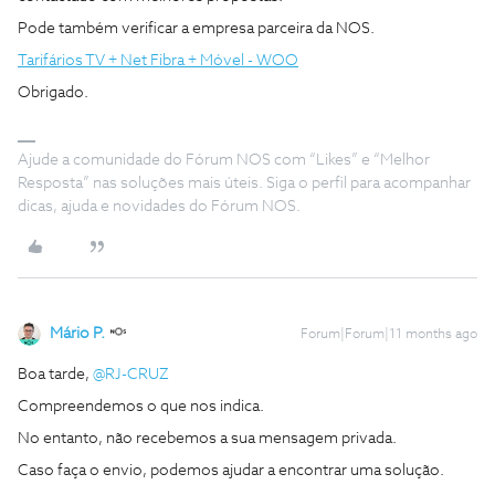
Pode também verificar a empresa parceira da NOS.
Tarifários TV + Net Fibra + Móvel - WOO
Obrigado.
Ajude a comunidade do Fórum NOS com “Likes” e “Melhor
Resposta” nas soluções mais úteis. Siga o perfil para acompanhar
dicas, ajuda e novidades do Fórum NOS.
Mário P.
Forum|Forum|11 months ago
Boa tarde, ​
@RJ-CRUZ
Compreendemos o que nos indica.
No entanto, não recebemos a sua mensagem privada.
Caso faça o envio, podemos ajudar a encontrar uma solução.