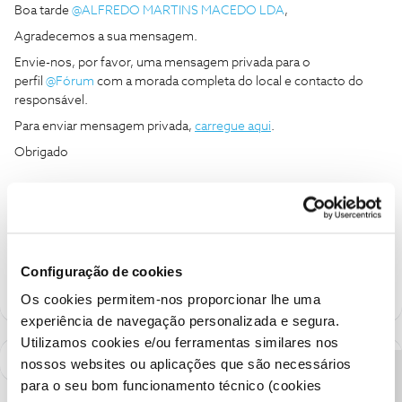
Boa tarde
@ALFREDO MARTINS MACEDO LDA
,
Agradecemos a sua mensagem.
Envie-nos, por favor, uma mensagem privada para o
perfil
@Fórum
com a morada completa do local e contacto do
responsável.
Para enviar mensagem privada,
carregue aqui
.
Obrigado
Ajude a comunidade a encontrar informação relevante. Marque
como "Melhor Resposta" e faça "Like" nos melhores comentários.
Siga os perfis da moderação, através da opção "Seguir", para estar
sempre a par das ultimas novidades.
Configuração de cookies
Os cookies permitem-nos proporcionar lhe uma
experiência de navegação personalizada e segura.
Utilizamos cookies e/ou ferramentas similares nos
nossos websites ou aplicações que são necessários
para o seu bom funcionamento técnico (cookies