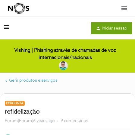
Menu
Iniciar sessão
Vishing | Phishing através de chamadas de voz
internacionais/nacionais
Gerir produtos e serviços
PERGUNTA
refidelização
Forum|Forum|6 years ago
9 comentários