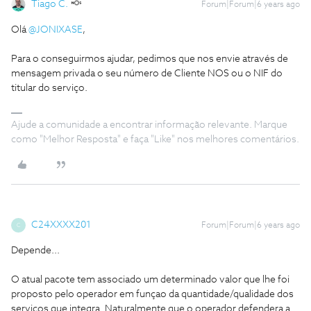
Tiago C.
Forum|Forum|6 years ago
Olá
@JONIXASE
,
Para o conseguirmos ajudar, pedimos que nos envie através de
mensagem privada o seu número de Cliente NOS ou o NIF do
titular do serviço.
Ajude a comunidade a encontrar informação relevante. Marque
como "Melhor Resposta" e faça "Like" nos melhores comentários.
C24XXXX201
Forum|Forum|6 years ago
C
Depende...
O atual pacote tem associado um determinado valor que lhe foi
proposto pelo operador em funçao da quantidade/qualidade dos
serviços que integra. Naturalmente que o operador defendera a