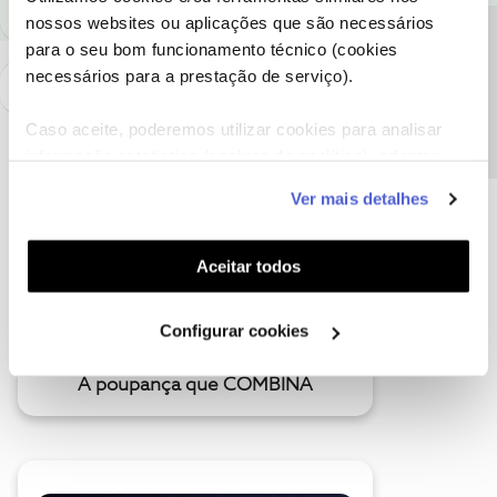
nossos websites ou aplicações que são necessários
Precisa de ajuda?
para o seu bom funcionamento técnico (cookies
necessários para a prestação de serviço).
Caso aceite, poderemos utilizar cookies para analisar
informação estatística (cookies de analítica), adaptar
este serviço às suas preferências e apresentar-lhe
Ver mais detalhes
funcionalidades (cookies de personalização e
funcionalidade) e adaptar anúncios aos seus interesses
(cookies de publicidade personalizada). Pode gerir a
Aceitar todos
utilização dos cookies clicando em "
Configurar
Cookies
".
Configurar cookies
A poupança que COMBINA