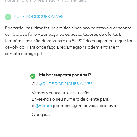
Forum|Forum|5 years ago
1 comentário
RUTE RODRIGUES ALVES
R
Boa tarde, na ultima fatura emitida ainda não constava o desconto
de 10€, que foi o valor pago pelos auscultadores de oferta. E
também ainda não devolveram os 89,90€ do equipamento que foi
devolvido. Para onde faço a reclamação? Podem entrar em
contato comigo p.f.
Melhor resposta por
Ana P.
Olá
@RUTE RODRIGUES ALVES
,
Vamos verificar a sua situação.
Envie-nos o seu número de cliente para
o
@Fórum
por mensagem privada, por favor.
Obrigada