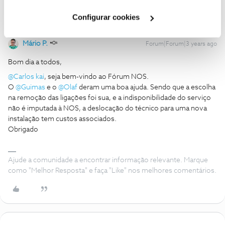
Cookies
".
Configurar cookies
Mário P.
Forum|Forum|3 years ago
Bom dia a todos,
@Carlos kai
, seja bem-vindo ao Fórum NOS.
O
@Guimas
e o
@Olaf
deram uma boa ajuda. Sendo que a escolha
na remoção das ligações foi sua, e a indisponibilidade do serviço
não é imputada à NOS, a deslocação do técnico para uma nova
instalação tem custos associados.
Obrigado
Ajude a comunidade a encontrar informação relevante. Marque
como "Melhor Resposta" e faça "Like" nos melhores comentários.