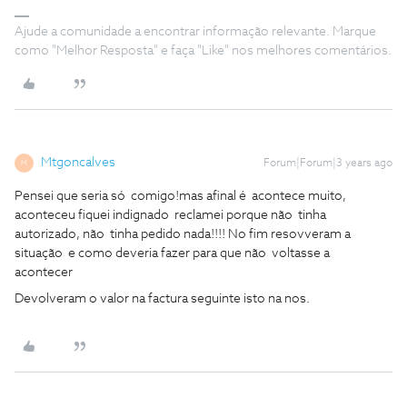
Ajude a comunidade a encontrar informação relevante. Marque
como "Melhor Resposta" e faça "Like" nos melhores comentários.
Mtgoncalves
Forum|Forum|3 years ago
M
Pensei que seria só comigo!mas afinal é acontece muito,
aconteceu fiquei indignado reclamei porque não tinha
autorizado, não tinha pedido nada!!!! No fim resovveram a
situação e como deveria fazer para que não voltasse a
acontecer
Devolveram o valor na factura seguinte isto na nos.