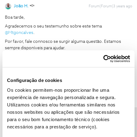
João H.
Forum|Forum|3 years ago
Boa tarde,
Agradecemos o seu testemunho sobre este tema
@Mtgoncalves
.
Por favor, fale connosco se surgir alguma questão. Estamos
sempre disponíveis para ajudar.
Obrigado
Ajude a comunidade a encontrar informação relevante. Marque
Configuração de cookies
como "Melhor Resposta" e faça "Like" nos melhores comentários.
Siga os perfis da moderação, através da opção "Seguir", para estar
Os cookies permitem-nos proporcionar lhe uma
sempre a par das ultimas novidades.
experiência de navegação personalizada e segura.
Utilizamos cookies e/ou ferramentas similares nos
nossos websites ou aplicações que são necessários
Precisa de ajuda?
para o seu bom funcionamento técnico (cookies
necessários para a prestação de serviço).
Mtgoncalves
Forum|Forum|3 years ago
M