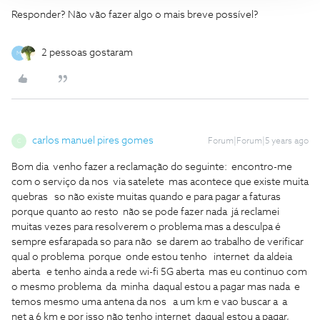
Responder? Não vão fazer algo o mais breve possível?
2 pessoas gostaram
M
carlos manuel pires gomes
Forum|Forum|5 years ago
C
Bom dia venho fazer a reclamação do seguinte: encontro-me
com o serviço da nos via satelete mas acontece que existe muita
quebras so não existe muitas quando e para pagar a faturas
porque quanto ao resto não se pode fazer nada já reclamei
muitas vezes para resolverem o problema mas a desculpa é
sempre esfarapada so para não se darem ao trabalho de verificar
qual o problema porque onde estou tenho internet da aldeia
aberta e tenho ainda a rede wi-fi 5G aberta mas eu continuo com
o mesmo problema da minha daqual estou a pagar mas nada e
temos mesmo uma antena da nos a um km e vao buscar a a
net a 6 km e por isso não tenho internet daqual estou a pagar,