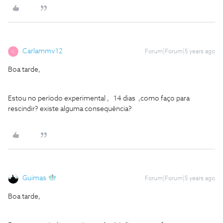
Carlammv12
Forum|Forum|5 years ago
C
Boa tarde,
Estou no período experimental , 14 dias ,como faço para
rescindir? existe alguma consequência?
Guimas
Forum|Forum|5 years ago
Boa tarde,