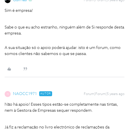
Guimas
Forum|Forum|5 years ago
Sim é empresa!
Sabe o que eu acho estranho, ninguém além de Si responde desta
empresa.
A sua situação só o apoio poderá ajudar. isto é um forum, como
somos clientes não sabemos o que se passa.
NAOCC1971
AUTOR
Forum|Forum|5 years ago
N
Não há apoio! Esses tipos estão-se completamente nas tintas,
nem à Gestora de Empresas sequer respondem.
Já fiz a reclamação no livro electrónico de reclamações da