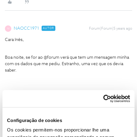
NAOCC1971
AUTOR
Forum|Forum|5 years ago
N
Cara Inês,
Boa noite, se for ao @forum verá que tem um mensagem minha
com os dados que me pediu. Estranho, uma vez que os devia
saber.
Cumprimentos,
Nelson Cabral
Configuração de cookies
Os cookies permitem-nos proporcionar lhe uma
1 pessoa gostou