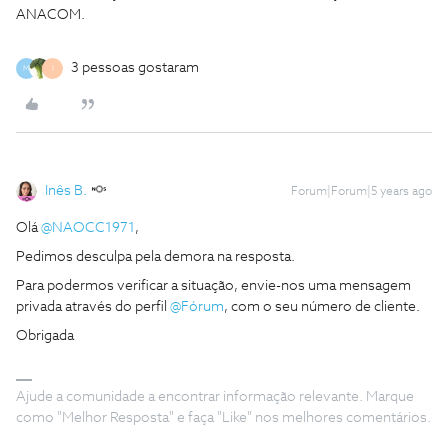
ANACOM.
3 pessoas gostaram
M
I
Inês B.
Forum|Forum|5 years ago
Olá
@NAOCC1971
,
Pedimos desculpa pela demora na resposta.
Para podermos verificar a situação, envie-nos uma mensagem
privada através do perfil
@Fórum
, com o seu número de cliente.
Obrigada
Ajude a comunidade a encontrar informação relevante. Marque
como "Melhor Resposta" e faça "Like" nos melhores comentários.