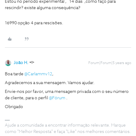
Estou no período experimental , 14 dias ,como faço para
rescindir? existe alguma consequência?
16990 opção 4 para rescisões.
João H.
Forum|Forum|5 years ago
Boa tarde
@Carlammv12
,
Agradecemos a sua mensagem. Vamos ajudar.
Envie-nos por favor, uma mensagem privada com o seu número
de cliente, para o perfil
@Fórum
.
Obrigado
Ajude a comunidade a encontrar informação relevante. Marque
como "Melhor Resposta" e faça "Like" nos melhores comentários.