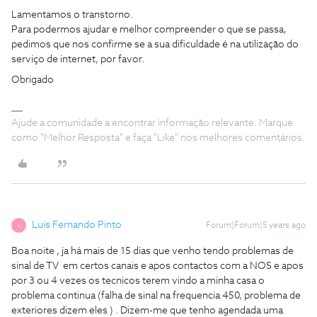
Lamentamos o transtorno.
Para podermos ajudar e melhor compreender o que se passa,
pedimos que nos confirme se a sua dificuldade é na utilização do
serviço de internet, por favor.
Obrigado
Ajude a comunidade a encontrar informação relevante. Marque
como "Melhor Resposta" e faça "Like" nos melhores comentários.
Luis Fernando Pinto
Forum|Forum|5 years ago
L
Boa noite , ja há mais de 15 dias que venho tendo problemas de
sinal de TV em certos canais e apos contactos com a NOS e apos
por 3 ou 4 vezes os tecnicos terem vindo a minha casa o
problema continua (falha de sinal na frequencia 450, problema de
exteriores dizem eles ) . Dizem-me que tenho agendada uma