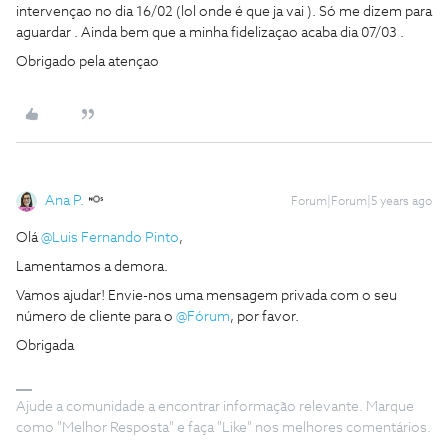
intervençao no dia 16/02 (lol onde é que ja vai ). Só me dizem para
aguardar . Ainda bem que a minha fidelizaçao acaba dia 07/03 .
Obrigado pela atençao
Ana P.
Forum|Forum|5 years ago
Olá
@Luis Fernando Pinto
,
Lamentamos a demora.
Vamos ajudar! Envie-nos uma mensagem privada com o seu
número de cliente para o
@Fórum
, por favor.
Obrigada
Ajude a comunidade a encontrar informação relevante. Marque
como "Melhor Resposta" e faça "Like" nos melhores comentários.