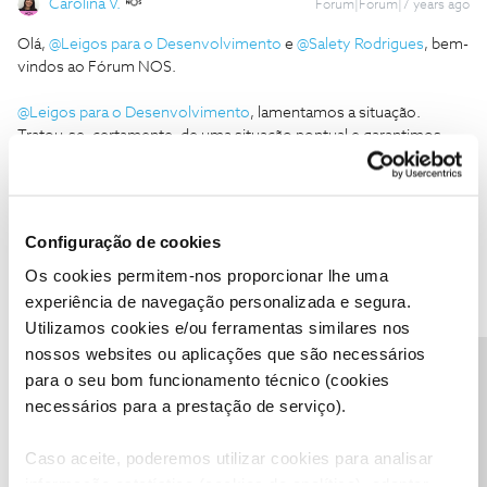
Carolina V.
Forum|Forum|7 years ago
Olá,
@Leigos para o Desenvolvimento
e
@Salety Rodrigues
, bem-
vindos ao Fórum NOS.
@Leigos para o Desenvolvimento
, lamentamos a situação.
Tratou-se, certamente, de uma situação pontual e garantimos
que a NOS está sempre disponível para ajudar os seus clientes.
Sempre que tenha dúvidas que possam ser interessantes para
mais utilizadores, e nas quais ache que a comunidade pode ajudar,
não hesite em partilhar no Fórum NOS. :)
Configuração de cookies
Os cookies permitem-nos proporcionar lhe uma
@Salety Rodrigues
, de maneira a conseguirmos ajudá-la, uma vez
experiência de navegação personalizada e segura.
que se trata de uma questão específica da sua conta, precisamos
Utilizamos cookies e/ou ferramentas similares nos
que nos ligue, por favor. Veja
aqui
quais as linhas de apoio
nossos websites ou aplicações que são necessários
disponíveis.
Precisa de ajuda?
para o seu bom funcionamento técnico (cookies
necessários para a prestação de serviço).
Ajude a comunidade a encontrar informação relevante. Marque
como "Melhor Resposta" e faça "Like" nos melhores comentários.
Caso aceite, poderemos utilizar cookies para analisar
informação estatística (cookies de analítica), adaptar