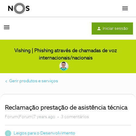
Menu
Iniciar sessão
Vishing | Phishing através de chamadas de voz
internacionais/nacionais
Gerir produtos e serviços
Reclamação prestação de asistência técnica
Forum|Forum|7 years ago
3 comentários
Leigos para o Desenvolvimento
L