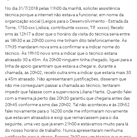
No dia 31/7/2018 pelas 11h00 da manhã, solicitei assistência
técnica porque a internet não estava a funcionar, em nome da
organização social (Leigos para o Desenvolvimento - Estrada da
Torre, 1750-xxx Lisboa; contribuinte xxxxxx; Tlf: xxxxx).Recebi
sms às 12h17 a dizer que o horário da visita do técnica seria entre
as 18h30 e as 20h00 como me tinham dito telefonicamente. Às
17h35 mandaram nova sms a confirmar e a indicar nome do
técnico. Às 19h10 novo sms a indicar que o técnico estaria
atrasado 30 a 45m. Às 20h00 ninguém tinha chegado, liguei para a
linha de apoio garantiram que estava a chegar e, durante a
chamada, às 20h02, recebi outra sms a indicar que estaria mais 30
a 45m atrasado. Não apresentaram justificações, disseram que
não me conseguiam passar a chamada ao técnico, tentaram
impedir que falasse com a supervisora Liliana Martis. Quando falei
com a mesma já perto das 20h30 garantiu que chegaria antes das
20h45 conforme a sms das 20h02. Tal não aconteceu e às 20h52
falei novamente para o 16200 onde me informaram novamente
que estavam atrasados e exigi que remarcassem para o dia
seguinte, uma vez que já eram 21h00 e estávamos muito para lá
do nosso horário de trabalho. Nunca apresentaram nenhuma