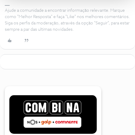
Ajude a comunidade a encontrar informação relevante. Marque
como "Melhor Resposta" e faça "Like" nos melhores comentários.
Siga os perfis da moderação, através da opção "Seguir", para estar
sempre a par das ultimas novidades.