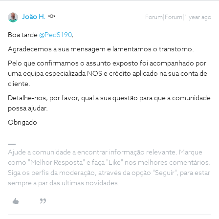
João H.
Forum|Forum|1 year ago
Boa tarde
@PedS190
,
Agradecemos a sua mensagem e lamentamos o transtorno.
Pelo que confirmamos o assunto exposto foi acompanhado por
uma equipa especializada NOS e crédito aplicado na sua conta de
cliente.
Detalhe-nos, por favor, qual a sua questão para que a comunidade
possa ajudar.
Obrigado
Ajude a comunidade a encontrar informação relevante. Marque
como "Melhor Resposta" e faça "Like" nos melhores comentários.
Siga os perfis da moderação, através da opção "Seguir", para estar
sempre a par das ultimas novidades.