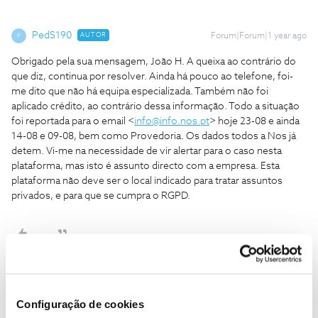
PedS190
AUTOR
Forum|Forum|1 year ago
P
Obrigado pela sua mensagem, João H. A queixa ao contrário do
que diz, continua por resolver. Ainda há pouco ao telefone, foi-
me dito que não há equipa especializada. Também não foi
aplicado crédito, ao contrário dessa informação. Todo a situação
foi reportada para o email <
info@info.nos.pt
> hoje 23-08 e ainda
14-08 e 09-08, bem como Provedoria. Os dados todos a Nos já
detem. Vi-me na necessidade de vir alertar para o caso nesta
plataforma, mas isto é assunto directo com a empresa. Esta
plataforma não deve ser o local indicado para tratar assuntos
privados, e para que se cumpra o RGPD.
Guimas
Forum|Forum|1 year ago
Configuração de cookies