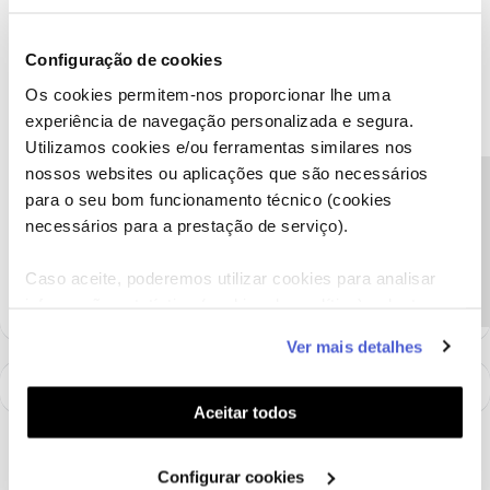
Mário P.
Forum|Forum|5 years ago
Configuração de cookies
Bem-vinda ao Fórum NOS
@AnaIRLVCorreia
,
Lamentamos a situação.
Os cookies permitem-nos proporcionar lhe uma
Para podermos ajudar e melhor compreender o sucedido,
experiência de navegação personalizada e segura.
pedimos que nos envie uma mensagem privada com o seu
Utilizamos cookies e/ou ferramentas similares nos
número de cliente para o perfil
@Fórum
, por favor.
nossos websites ou aplicações que são necessários
Obrigado
Precisa de ajuda?
para o seu bom funcionamento técnico (cookies
necessários para a prestação de serviço).
Ajude a comunidade a encontrar informação relevante. Marque
como "Melhor Resposta" e faça "Like" nos melhores comentários.
Caso aceite, poderemos utilizar cookies para analisar
informação estatística (cookies de analítica), adaptar
este serviço às suas preferências e apresentar-lhe
Ver mais detalhes
funcionalidades (cookies de personalização e
funcionalidade) e adaptar anúncios aos seus interesses
(cookies de publicidade personalizada). Pode gerir a
Aceitar todos
utilização dos cookies clicando em "
Configurar
Cookies
".
Configurar cookies