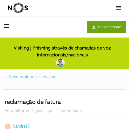
Menu
Iniciar sessão
Vishing | Phishing através de chamadas de voz
internacionais/nacionais
Gerir produtos e serviços
reclamação de fatura
Forum|Forum|2 years ago
1 comentário
Sandra15
S