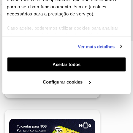
Precisa de ajuda?
para o seu bom funcionamento técnico (cookies
necessários para a prestação de serviço).
Caso aceite, poderemos utilizar cookies para analisar
informação estatística (cookies de analítica), adaptar
este serviço às suas preferências e apresentar-lhe
Ver mais detalhes
funcionalidades (cookies de personalização e
funcionalidade) e adaptar anúncios aos seus interesses
(cookies de publicidade personalizada). Pode gerir a
Aceitar todos
utilização dos cookies clicando em "
Configurar
Cookies
".
Configurar cookies
A poupança que COMBINA