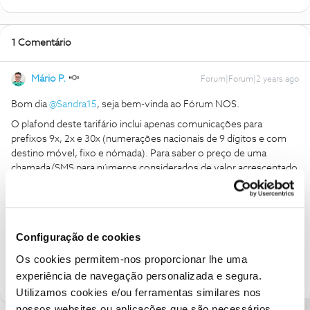
1 Comentário
Mário P.
Forum|Forum|2 years ago
Bom dia
@Sandra15
, seja bem-vinda ao Fórum NOS.
O plafond deste tarifário inclui apenas comunicações para
prefixos 9x, 2x e 30x (numerações nacionais de 9 dígitos e com
destino móvel, fixo e nómada). Para saber o preço de uma
chamada/SMS para números considerados de valor acrescentado
ou números especiais, consulte-os
aqui
.
Obrigado
Configuração de cookies
Ajude a comunidade a encontrar informação relevante. Marque
Os cookies permitem-nos proporcionar lhe uma
como "Melhor Resposta" e faça "Like" nos melhores comentários.
experiência de navegação personalizada e segura.
Utilizamos cookies e/ou ferramentas similares nos
nossos websites ou aplicações que são necessários