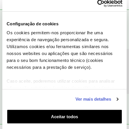
Tiago C.
RESPOSTA
Forum|Forum|7 years ago
Configuração de cookies
Bem-vinda ao Fórum NOS,
@Anabela Rebelo
.
Os cookies permitem-nos proporcionar lhe uma
experiência de navegação personalizada e segura.
Lamentamos a situação que nos conta.
Utilizamos cookies e/ou ferramentas similares nos
nossos websites ou aplicações que são necessários
Contudo, como refere que o assunto se encontra em
Precisa de ajuda?
para o seu bom funcionamento técnico (cookies
tratamento, pedimos que aguarde pelo nosso contacto, por
favor.
necessários para a prestação de serviço).
Caso aceite, poderemos utilizar cookies para analisar
Ajude a comunidade a encontrar informação relevante. Marque
informação estatística (cookies de analítica), adaptar
como "Melhor Resposta" e faça "Like" nos melhores comentários.
este serviço às suas preferências e apresentar-lhe
1 pessoa gostou
Ver mais detalhes
A
funcionalidades (cookies de personalização e
funcionalidade) e adaptar anúncios aos seus interesses
(cookies de publicidade personalizada). Pode gerir a
Aceitar todos
utilização dos cookies clicando em "
Configurar