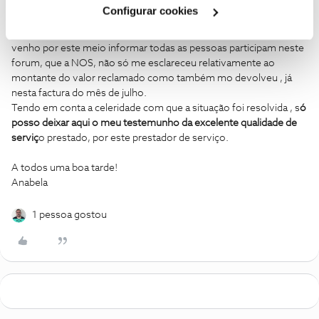
Cookies
".
Anabela Rebelo
AUTOR
Forum|Forum|7 years ago
A
Configurar cookies
Boa tarde
venho por este meio informar todas as pessoas participam neste
forum, que a NOS, não só me esclareceu relativamente ao
montante do valor reclamado como também mo devolveu , já
nesta factura do mês de julho.
Tendo em conta a celeridade com que a situação foi resolvida , s
ó
posso deixar aqui o meu testemunho da excelente qualidade de
serviç
o prestado, por este prestador de serviço.
A todos uma boa tarde!
Anabela
1 pessoa gostou