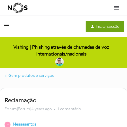
Menu
Iniciar sessão
Vishing | Phishing através de chamadas de voz
internacionais/nacionais
Gerir produtos e serviços
Reclamação
Forum|Forum|4 years ago
1 comentário
Nessasantos
N