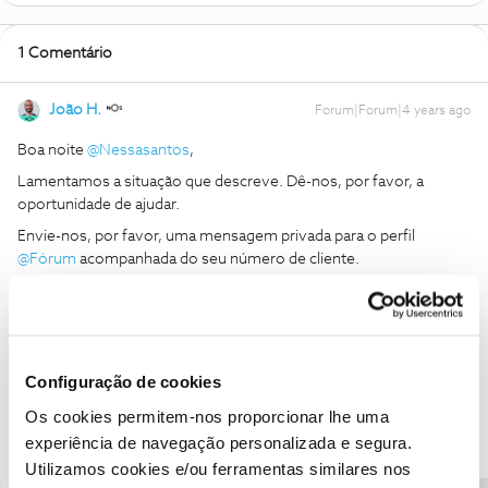
1 Comentário
João H.
Forum|Forum|4 years ago
Boa noite
@Nessasantos
,
Lamentamos a situação que descreve. Dê-nos, por favor, a
oportunidade de ajudar.
Envie-nos, por favor, uma mensagem privada para o perfil
@Fórum
acompanhada do seu número de cliente.
Obrigado
Ajude a comunidade a encontrar informação relevante. Marque
Configuração de cookies
como "Melhor Resposta" e faça "Like" nos melhores comentários.
Siga os perfis da moderação, através da opção "Seguir", para estar
Os cookies permitem-nos proporcionar lhe uma
sempre a par das ultimas novidades.
experiência de navegação personalizada e segura.
Utilizamos cookies e/ou ferramentas similares nos