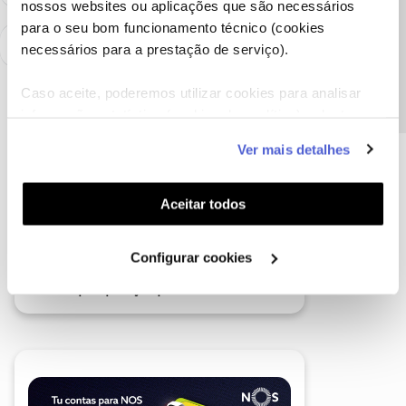
nossos websites ou aplicações que são necessários
Precisa de ajuda?
para o seu bom funcionamento técnico (cookies
necessários para a prestação de serviço).
Caso aceite, poderemos utilizar cookies para analisar
informação estatística (cookies de analítica), adaptar
este serviço às suas preferências e apresentar-lhe
Ver mais detalhes
funcionalidades (cookies de personalização e
funcionalidade) e adaptar anúncios aos seus interesses
(cookies de publicidade personalizada). Pode gerir a
Aceitar todos
utilização dos cookies clicando em "
Configurar
Cookies
".
Configurar cookies
A poupança que COMBINA