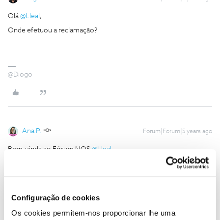
Olá
@Lleal
,
Onde efetuou a reclamação?
@Diogo
Ana P.
Forum|Forum|5 years ago
Bem-vinda ao Fórum NOS
@Lleal
,
Olá
@Diogo S.
,
@Lleal
, para que nos seja possível ajudar, envie-nos o seu número
de cliente para o
@Fórum
por mensagem privada, por favor.
Configuração de cookies
Obrigada
Os cookies permitem-nos proporcionar lhe uma