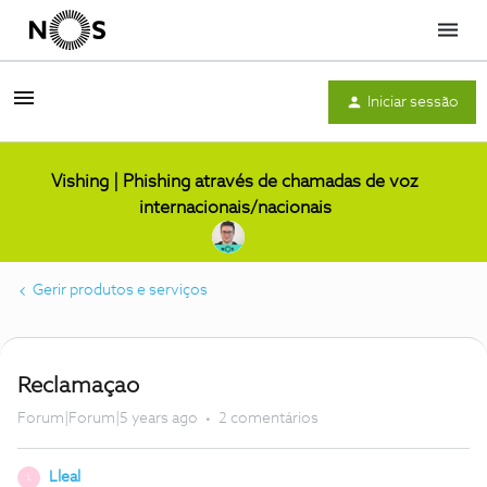
Menu
Iniciar sessão
Vishing | Phishing através de chamadas de voz
internacionais/nacionais
Gerir produtos e serviços
Reclamaçao
Forum|Forum|5 years ago
2 comentários
Lleal
L