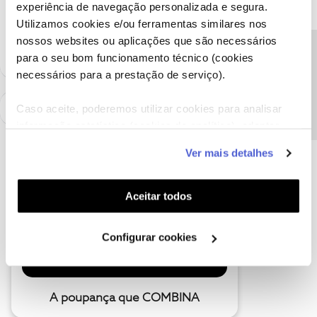
experiência de navegação personalizada e segura.
Ajude a comunidade a encontrar informação relevante. Marque
Utilizamos cookies e/ou ferramentas similares nos
como "Melhor Resposta" e faça "Like" nos melhores comentários.
nossos websites ou aplicações que são necessários
Precisa de ajuda?
para o seu bom funcionamento técnico (cookies
necessários para a prestação de serviço).
Caso aceite, poderemos utilizar cookies para analisar
informação estatística (cookies de analítica), adaptar
este serviço às suas preferências e apresentar-lhe
Ver mais detalhes
funcionalidades (cookies de personalização e
funcionalidade) e adaptar anúncios aos seus interesses
(cookies de publicidade personalizada). Pode gerir a
Aceitar todos
utilização dos cookies clicando em "
Configurar
Cookies
".
Configurar cookies
A poupança que COMBINA