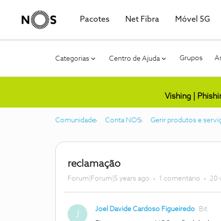
Pacotes
Net Fibra
Móvel 5G
Grupos
As
Categorias
Centro de Ajuda
Vishing | Phish
Comunidade
Conta NOS
Gerir produtos e servi
reclamação
Forum|Forum|5 years ago
1 comentário
20 
Joel Davide Cardoso Figueiredo
Bit
J