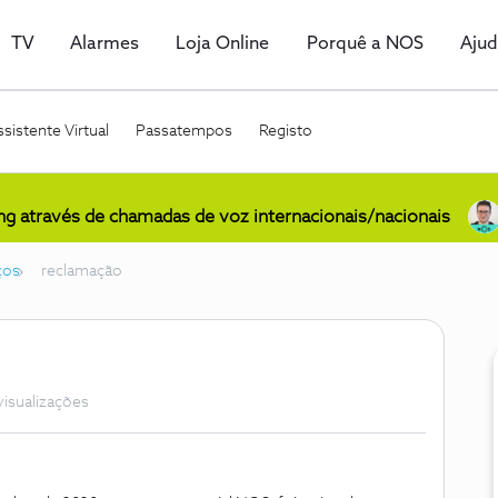
TV
Alarmes
Loja Online
Porquê a NOS
Aju
sistente Virtual
Passatempos
Registo
ing através de chamadas de voz internacionais/nacionais
ços
reclamação
visualizações