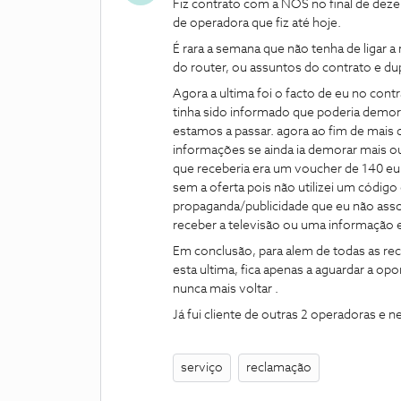
Fiz contrato com a NOS no final de dez
de operadora que fiz até hoje.
É rara a semana que não tenha de ligar 
do router, ou assuntos do contrato e du
Agora a ultima foi o facto de eu no contr
tinha sido informado que poderia demor
estamos a passar. agora ao fim de mais d
informações se ainda ia demorar mais o
que receberia era um voucher de 140 eur
sem a oferta pois não utilizei um códig
propaganda/publicidade que eu não assoc
receber a televisão ou uma informação ex
Em conclusão, para alem de todas as re
esta ultima, fica apenas a aguardar a 
nunca mais voltar .
Já fui cliente de outras 2 operadoras 
serviço
reclamação