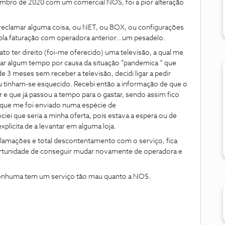
embro de 2020 com um comercial NOS, foi a pior alteração
a reclamar alguma coisa, ou NET, ou BOX, ou configurações
pla faturação com operadora anterior...um pesadelo.
ato ter direito (foi-me oferecido) uma televisão, a qual me
ar algum tempo por causa da situação ”pandemica “ que
e 3 meses sem receber a televisão, decidi ligar a pedir
u tinham-se esquecido. Recebi então a informação de que o
 e que já passou a tempo para o gastar, sendo assim fico
o que me foi enviado numa espécie de
iei que seria a minha oferta, pois estava a espera ou de
plicita de a levantar em alguma loja.
clamações e total descontentamento com o serviço, fica
oportunidade de conseguir mudar novamente de operadora e
e nenhuma tem um serviço tão mau quanto a NOS.