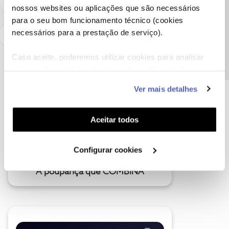
nossos websites ou aplicações que são necessários
Precisa de ajuda?
para o seu bom funcionamento técnico (cookies
necessários para a prestação de serviço).
Caso aceite, poderemos utilizar cookies para analisar
informação estatística (cookies de analítica), adaptar
este serviço às suas preferências e apresentar-lhe
Ver mais detalhes
funcionalidades (cookies de personalização e
funcionalidade) e adaptar anúncios aos seus interesses
(cookies de publicidade personalizada). Pode gerir a
Aceitar todos
utilização dos cookies clicando em "
Configurar
Cookies
".
Configurar cookies
A poupança que COMBINA