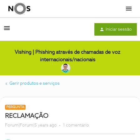
Menu
Iniciar sessão
Vishing | Phishing através de chamadas de voz
internacionais/nacionais
Gerir produtos e serviços
PERGUNTA
RECLAMAÇÃO
Forum|Forum|5 years ago
1 comentário