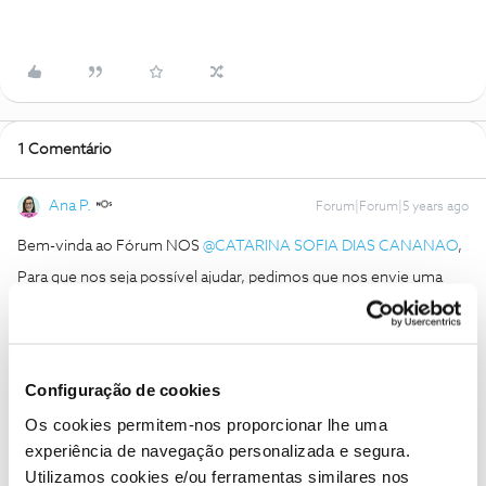
1 Comentário
Ana P.
Forum|Forum|5 years ago
Bem-vinda ao Fórum NOS
@CATARINA SOFIA DIAS CANANAO
,
Para que nos seja possível ajudar, pedimos que nos envie uma
mensagem privada com o seu número de cliente NOS para o
@Fórum
, por favor.
Obrigada
Configuração de cookies
Ajude a comunidade a encontrar informação relevante. Marque
Os cookies permitem-nos proporcionar lhe uma
como "Melhor Resposta" e faça "Like" nos melhores comentários.
experiência de navegação personalizada e segura.
Utilizamos cookies e/ou ferramentas similares nos