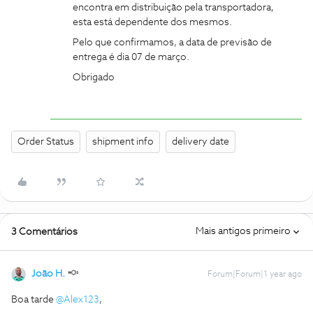
encontra em distribuição pela transportadora,
esta está dependente dos mesmos.
Pelo que confirmamos, a data de previsão de
entrega é dia 07 de março.
Obrigado
Order Status
shipment info
delivery date
Mais antigos primeiro
3 Comentários
João H.
Forum|Forum|1 year ago
Boa tarde ​
@Alex123
,