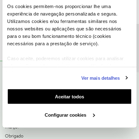
Os cookies permitem-nos proporcionar lhe uma
Mas existe a possibilidade de recepcionar amanha?
experiência de navegação personalizada e segura.
Obrigada desde ja pela a rapida resposta.
Utilizamos cookies e/ou ferramentas similares nos
nossos websites ou aplicações que são necessários
Precisa de ajuda?
para o seu bom funcionamento técnico (cookies
necessários para a prestação de serviço).
Caso aceite, poderemos utilizar cookies para analisar
informação estatística (cookies de analítica), adaptar
João H.
RESPOSTA
Forum|Forum|1 year ago
este serviço às suas preferências e apresentar-lhe
Ver mais detalhes
funcionalidades (cookies de personalização e
Boa tarde ​
@Alex123
,
funcionalidade) e adaptar anúncios aos seus interesses
Agradecemos a sua mensagem.
(cookies de publicidade personalizada). Pode gerir a
Aceitar todos
A partir do momento em que encomenda se encontra em
utilização dos cookies clicando em "
Configurar
distribuição pela transportadora, esta está dependente dos
Cookies
".
mesmos.
Configurar cookies
Pelo que confirmamos, a data de previsão de entrega é dia 07 de
março.
Obrigado