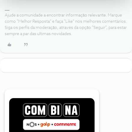
Ajude a comunidade a encontrar informação relevante. Marque
como "Melhor Resposta" e faça "Like" nos melhores comentários.
Siga os perfis da moderação, através da opção "Seguir", para estar
sempre a par das ultimas novidades.