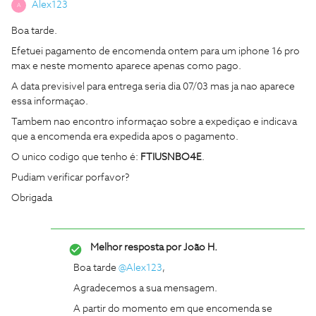
Alex123
A
Boa tarde.
Efetuei pagamento de encomenda ontem para um iphone 16 pro
max e neste momento aparece apenas como pago.
A data previsivel para entrega seria dia 07/03 mas ja nao aparece
essa informaçao.
Tambem nao encontro informaçao sobre a expediçao e indicava
que a encomenda era expedida apos o pagamento.
O unico codigo que tenho é:
FTIUSNBO4E
.
Pudiam verificar porfavor?
Obrigada
Melhor resposta por
João H.
Boa tarde ​
@Alex123
,
Agradecemos a sua mensagem.
A partir do momento em que encomenda se