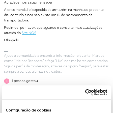
Agradecemos a sua mensagem.
A encomenda foi expedida de armazém na manha do presente
dia, contudo ainda não existe um ID de rastreamento da
transportadora.
Pedimos, por favor, que aguarde e consulte mais atualizações
através do
Site NOS
.
Obrigado
Ajude a comunidade a encontrar informação relevante. Marque
como "Melhor Resposta" e faça "Like" nos melhores comentários.
Siga os perfis da moderação, através da opção "Seguir", para estar
sempre a par das ultimas novidades.
1 pessoa gostou
A
Configuração de cookies
Alex123
AUTOR
Forum|Forum|1 year ago
A