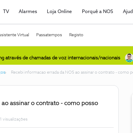
TV
Alarmes
Loja Online
Porquê a NOS
Aju
sistente Virtual
Passatempos
Registo
ing através de chamadas de voz internacionais/nacionais
ços
Recebi informacao errada da NOS ao assinar o contrato - como 
ao assinar o contrato - como posso
1 visualizações