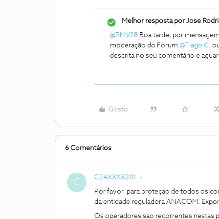
Melhor resposta por
Jose Rodr
@RMV28
Boa tarde, por mensagem 
moderação do Fórum
@Tiago C.
o
descrita no seu comentário e agua
Gosto
6 Comentários
C24XXXX201
C
Por favor, para proteçao de todos os 
da entidade reguladora ANACOM. Expon
Os operadores sao recorrentes nestas p