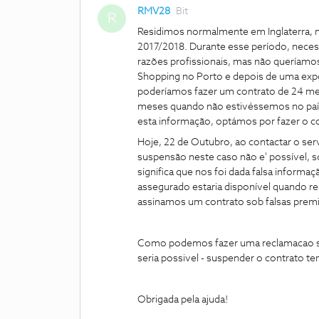
RMV28
Bit
R
Residimos normalmente em Inglaterra,
2017/2018. Durante esse período, necess
razões profissionais, mas não queríam
Shopping no Porto e depois de uma expo
poderíamos fazer um contrato de 24 me
meses quando não estivéssemos no país
esta informação, optámos por fazer o c
Hoje, 22 de Outubro, ao contactar o servi
suspensão neste caso não e' possível, s
significa que nos foi dada falsa informa
assegurado estaria disponível quando re
assinamos um contrato sob falsas premi
Como podemos fazer uma reclamacao sobr
seria possivel - suspender o contrato 
Obrigada pela ajuda!