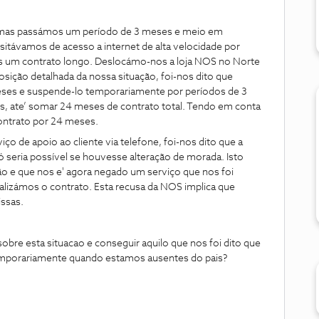
 mas passámos um período de 3 meses e meio em
itávamos de acesso a internet de alta velocidade por
os um contrato longo. Deslocámo-nos a loja NOS no Norte
sição detalhada da nossa situação, foi-nos dito que
ses e suspende-lo temporariamente por períodos de 3
, ate’ somar 24 meses de contrato total. Tendo em conta
ontrato por 24 meses.
ço de apoio ao cliente via telefone, foi-nos dito que a
ó seria possível se houvesse alteração de morada. Isto
ção e que nos e' agora negado um serviço que nos foi
alizámos o contrato. Esta recusa da NOS implica que
ssas.
e esta situacao e conseguir aquilo que nos foi dito que
temporariamente quando estamos ausentes do pais?