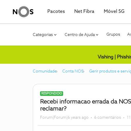
Pacotes
Net Fibra
Móvel 5G
Grupos
As
Categorias
Centro de Ajuda
Vishing | Phish
Comunidade
Conta NOS
Gerir produtos e servi
RESPONDIDO
Recebi informacao errada da NOS 
reclamar?
Forum|Forum|6 years ago
6 comentários
11