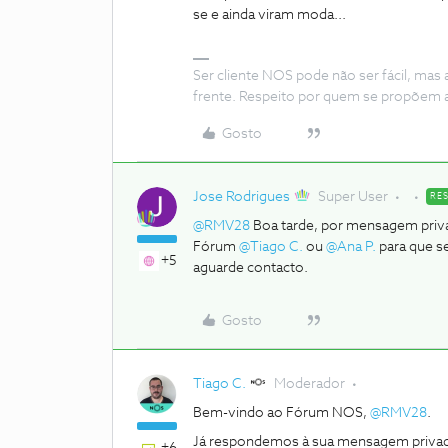
se e ainda viram moda...
Ser cliente NOS pode não ser fácil, mas
frente. Respeito por quem se propõem 
Gosto
Jose Rodrigues
Super User
RE
@RMV28
Boa tarde, por mensagem priv
Fórum
@Tiago C.
ou
@Ana P.
para que se
+5
aguarde contacto.
Gosto
Tiago C.
Moderador
Bem-vindo ao Fórum NOS,
@RMV28
.
Já respondemos à sua mensagem priva