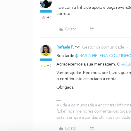
Fale com a linha de apoio e peça revers
correto.
+2
Gosto
Rafaela F.
Gestor da comunidade
Boa tarde ​
@MARIA HELENA COUTINHO 
Agradecemos a sua mensagem. O ​
@Gu
+4
Vamos ajudar. Pedimos, por favor, que n
o contribuinte associado à conta.
Obrigada,
Ajude a comunidade a encontrar inform
"Like" nos melhores comentários. Siga o
estar sempre a par das últimas novidade
Gosto