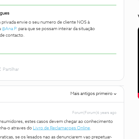
igues
privada envie o seu numero de cliente NOS à
u
@Ana P.
para que se possam inteirar da situação
rde contacto.
Partilhar
Mais antigos primeiro
Forum|Forum|6 years ago
consumidores, estes casos devem chegar ao conhecimento
ha-o atraves do
Livro de Reclamaçoes Online
.
raticas, se os lesados nao as denunciarem vao prepetuar-