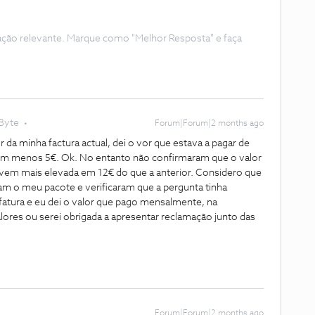
ação relevante. Marque como "Melhor Resposta" e faça
Byte
Forum|Forum|2 months ago
r da minha factura actual, dei o vor que estava a pagar de
m menos 5€. Ok. No entanto não confirmaram que o valor
ura vem mais elevada em 12€ do que a anterior. Considero que
am o meu pacote e verificaram que a pergunta tinha
 fatura e eu dei o valor que pago mensalmente, na
alores ou serei obrigada a apresentar reclamação junto das
Forum|Forum|2 months ago