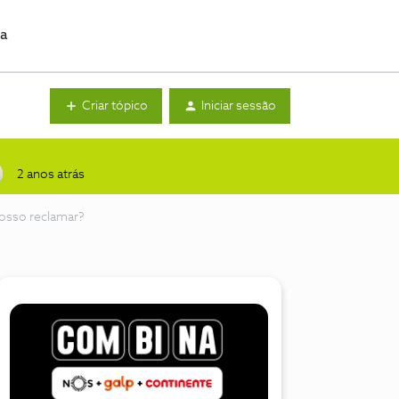
da
Criar tópico
Iniciar sessão
2 anos atrás
posso reclamar?