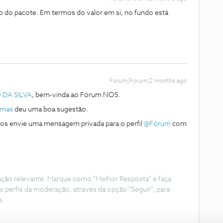
ão do pacote. Em termos do valor em si, no fundo está
Forum|Forum|2 months ago
DA SILVA
, bem-vinda ao Fórum NOS.
imas
deu uma boa sugestão.
os envie uma mensagem privada para o perfil ​
@Fórum
com
ação relevante. Marque como "Melhor Resposta" e faça
s perfis da moderação, através da opção "Seguir", para
s.