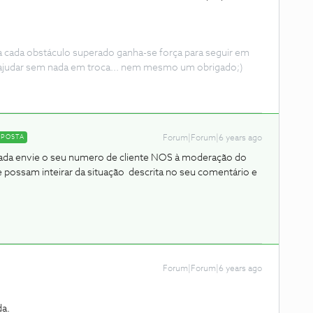
 a cada obstáculo superado ganha-se força para seguir em
ajudar sem nada em troca... nem mesmo um obrigado;)
SPOSTA
Forum|Forum|6 years ago
ada envie o seu numero de cliente NOS à moderação do
 possam inteirar da situação descrita no seu comentário e
Forum|Forum|6 years ago
da.