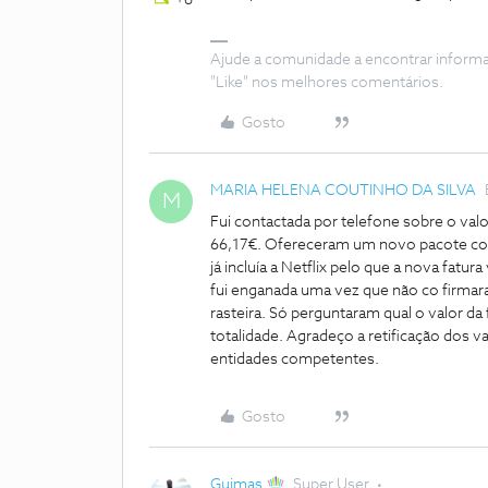
+6
Ajude a comunidade a encontrar inform
"Like" nos melhores comentários.
Gosto
MARIA HELENA COUTINHO DA SILVA
M
Fui contactada por telefone sobre o valo
66,17€. Ofereceram um novo pacote co
já incluía a Netflix pelo que a nova fat
fui enganada uma vez que não co firmar
rasteira. Só perguntaram qual o valor da
totalidade. Agradeço a retificação dos v
entidades competentes.
Gosto
Guimas
Super User