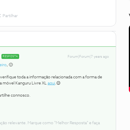
Partilhar
RESPOSTA
Forum|Forum|7 years ago
eiro
, 🙂
verifique toda a informação relacionada com a forma de
a móvel Kanguru Livre XL
aqui
.😉
artilhe connosco.
ação relevante. Marque como "Melhor Resposta" e faça