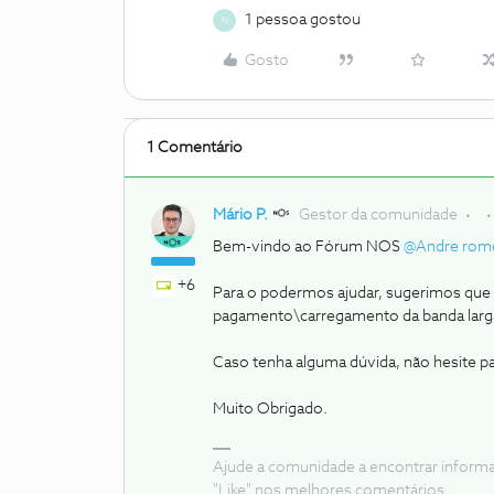
1 pessoa gostou
N
Gosto
1 Comentário
Mário P.
Gestor da comunidade
Bem-vindo ao Fórum NOS
@Andre rom
+6
Para o podermos ajudar, sugerimos que 
pagamento\carregamento da banda larg
Caso tenha alguma dúvida, não hesite p
Muito Obrigado.
Ajude a comunidade a encontrar inform
"Like" nos melhores comentários.