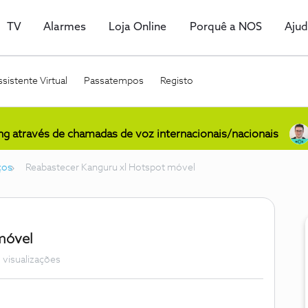
TV
Alarmes
Loja Online
Porquê a NOS
Aju
sistente Virtual
Passatempos
Registo
ing através de chamadas de voz internacionais/nacionais
ços
Reabastecer Kanguru xl Hotspot móvel
móvel
 visualizações