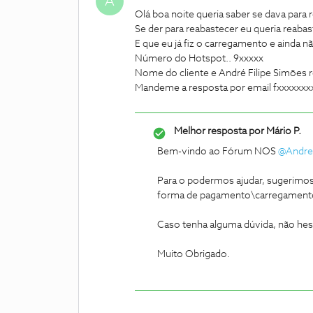
A
Olá boa noite queria saber se dava para
Se der para reabastecer eu queria reaba
E que eu já fiz o carregamento e ainda n
Número do Hotspot.. 9xxxxx
Nome do cliente e André Filipe Simões 
Mandeme a resposta por email fxxxxxx
Melhor resposta por
Mário P.
Bem-vindo ao Fórum NOS
@Andre
Para o podermos ajudar, sugerimos
forma de pagamento\carregamento 
Caso tenha alguma dúvida, não hesi
Muito Obrigado.