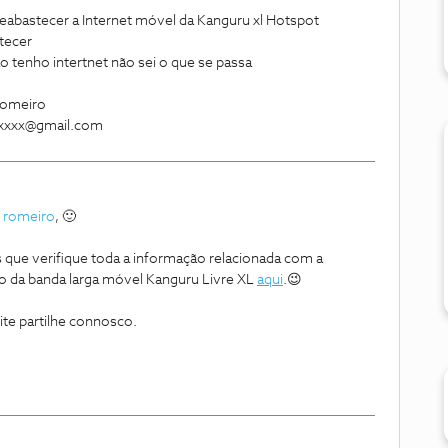
 reabastecer a Internet móvel da Kanguru xl Hotspot
stecer
ão tenho intertnet não sei o que se passa
romeiro
xxxxx@gmail.com
 romeiro
, 🙂
 que verifique toda a informação relacionada com a
da banda larga móvel Kanguru Livre XL
aqui
.😉
te partilhe connosco.