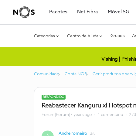
Pacotes
Net Fibra
Móvel 5G
Grupos
As
Categorias
Centro de Ajuda
Vishing | Phish
Comunidade
Conta NOS
Gerir produtos e servi
RESPONDIDO
Reabastecer Kanguru xl Hotspot 
Forum|Forum|7 years ago
1 comentário
273
Andre romeiro
Bit