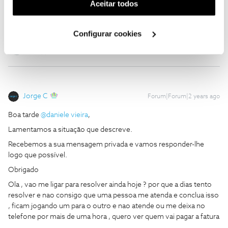
(cookies de publicidade personalizada). Pode gerir a
Aceitar todos
, ficam jogando um para o outro e nao atende ou me deixa no
utilização dos cookies clicando em "
Configurar
telefone por mais de uma hora , quero ver quem vai pagar a fatura
.
Cookies
".
Configurar cookies
Jorge C
Forum|Forum|2 years ago
Boa tarde
@daniele vieira
,
Lamentamos a situação que descreve.
Recebemos a sua mensagem privada e vamos responder-lhe
logo que possível.
Obrigado
Ola , vao me ligar para resolver ainda hoje ? por que a dias tento
resolver e nao consigo que uma pessoa me atenda e conclua isso
, ficam jogando um para o outro e nao atende ou me deixa no
telefone por mais de uma hora , quero ver quem vai pagar a fatura
.