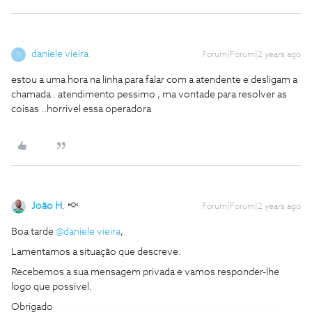
daniele vieira
Forum|Forum|2 years ago
D
estou a uma hora na linha para falar com a atendente e desligam a
chamada . atendimento pessimo , ma vontade para resolver as
coisas ..horrivel essa operadora
João H.
Forum|Forum|2 years ago
Boa tarde
@daniele vieira
,
Lamentamos a situação que descreve.
Recebemos a sua mensagem privada e vamos responder-lhe
logo que possível.
Obrigado