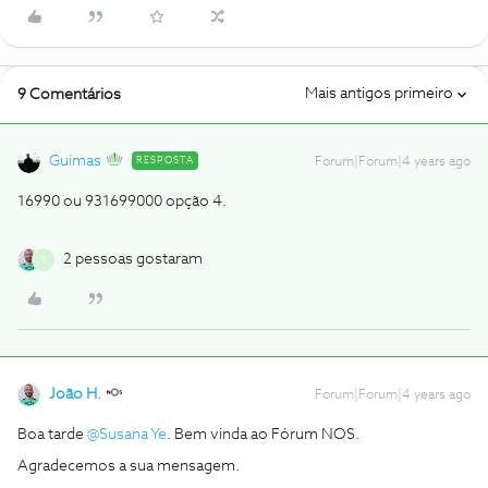
Mais antigos primeiro
9 Comentários
Guimas
RESPOSTA
Forum|Forum|4 years ago
16990 ou 931699000 opção 4.
2 pessoas gostaram
S
João H.
Forum|Forum|4 years ago
Boa tarde
@Susana Ye
. Bem vinda ao Fórum NOS.
Agradecemos a sua mensagem.