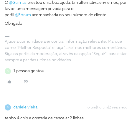
O
@Guimas
prestou uma boa ajuda. Em alternativa envie-nos, por
favor, uma mensagem privada para o
perfil
@Fórum
acompanhada do seu número de cliente.
Obrigado
Ajude a comunidade a encontrar informação relevante. Marque
como "Melhor Resposta" e faça "Like" nos melhores comentários.
Siga os perfis da moderação, através da opção "Seguir", para estar
sempre a par das ultimas novidades.
1 pessoa gostou
S
daniele vieira
Forum|Forum|2 years ago
D
tenho 4 chip e gostaria de cancelar 2 linhas