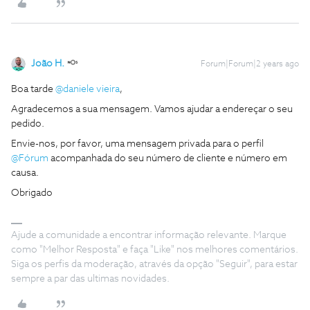
João H.
Forum|Forum|2 years ago
Boa tarde
@daniele vieira
,
Agradecemos a sua mensagem. Vamos ajudar a endereçar o seu
pedido.
Envie-nos, por favor, uma mensagem privada para o perfil
@Fórum
acompanhada do seu número de cliente e número em
causa.
Obrigado
Ajude a comunidade a encontrar informação relevante. Marque
como "Melhor Resposta" e faça "Like" nos melhores comentários.
Siga os perfis da moderação, através da opção "Seguir", para estar
sempre a par das ultimas novidades.