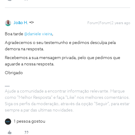
João H.
Forum|Forum|2 years ago
Boa tarde
@daniele vieira
,
Agradecemos o seu testemunho e pedimos desculpa pela
demora na resposta.
Recebemos a sua mensagem privada, pelo que pedimos que
aguarde a nossa resposta.
Obrigado
Ajude a comunidade a encontrar informação relevante. Marque
como "Melhor Resposta" e faça "Like" nos melhores comentários.
Siga os perfis da moderação, através da opção "Seguir", para estar
sempre a par das ultimas novidades.
1 pessoa gostou