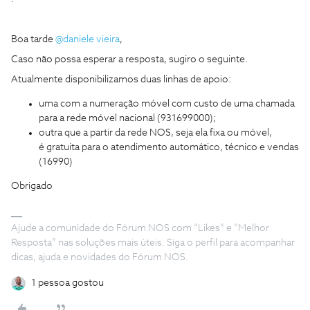
Boa tarde
@daniele vieira
,
Caso não possa esperar a resposta, sugiro o seguinte.
Atualmente disponibilizamos duas linhas de apoio:
uma com a numeração móvel com custo de uma chamada
para a rede móvel nacional (931699000);
outra que a partir da rede NOS, seja ela fixa ou móvel,
é gratuita para o atendimento automático, técnico e vendas
(16990)
Obrigado
Ajude a comunidade do Fórum NOS com “Likes” e “Melhor
Resposta” nas soluções mais úteis. Siga o perfil para acompanhar
dicas, ajuda e novidades do Fórum NOS.
1 pessoa gostou