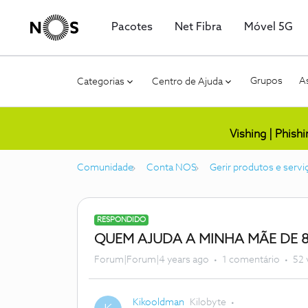
Pacotes
Net Fibra
Móvel 5G
Grupos
As
Categorias
Centro de Ajuda
Vishing | Phish
Comunidade
Conta NOS
Gerir produtos e servi
RESPONDIDO
QUEM AJUDA A MINHA MÃE DE 
Forum|Forum|4 years ago
1 comentário
52 
Kikooldman
Kilobyte