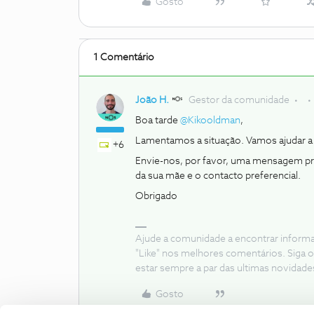
Gosto
1 Comentário
João H.
Gestor da comunidade
Boa tarde
@Kikooldman
,
Lamentamos a situação. Vamos ajudar a 
+6
Envie-nos, por favor, uma mensagem pri
da sua mãe e o contacto preferencial.
Obrigado
Ajude a comunidade a encontrar inform
"Like" nos melhores comentários. Siga o
estar sempre a par das ultimas novidade
Gosto