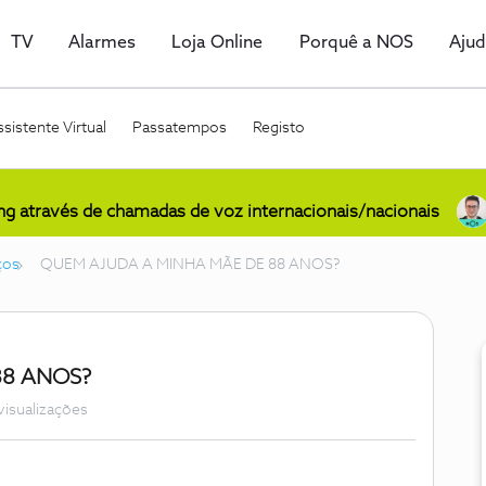
TV
Alarmes
Loja Online
Porquê a NOS
Aju
sistente Virtual
Passatempos
Registo
ing através de chamadas de voz internacionais/nacionais
ços
QUEM AJUDA A MINHA MÃE DE 88 ANOS?
88 ANOS?
visualizações