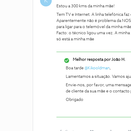
K
Estou a 300 kms da minha mãe!
Tem TV e Internet. A linha telefónica faz
Aparentemente não é problema da NOS. 
para ligar para o telemóvel da minha mãe
Facto: o técnico ligou uma vez. A minha 
só está a minha mãe
Melhor resposta por
João H.
Boa tarde
@Kikooldman
,
Lamentamos a situação. Vamos ajud
Envie-nos, por favor, uma mensage
de cliente da sua mãe e o contacto 
Obrigado