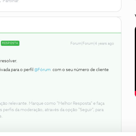
Partilhar
RESPOSTA
Forum|Forum|4 years ago
resolver.
vada para o perfil
@Fórum
com o seu número de cliente
ação relevante. Marque como "Melhor Resposta" e faça
s perfis da moderação, através da opção "Seguir", para
s.