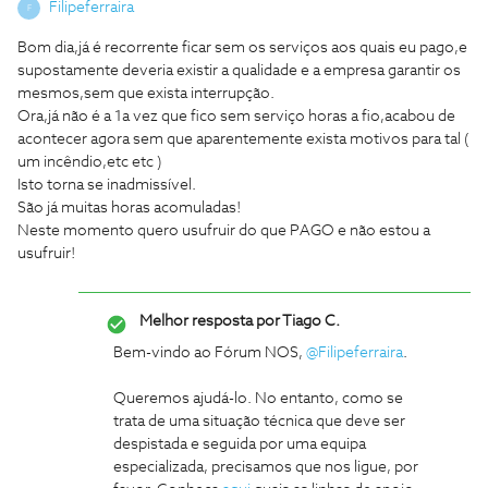
Filipeferraira
F
Bom dia,já é recorrente ficar sem os serviços aos quais eu pago,e
supostamente deveria existir a qualidade e a empresa garantir os
mesmos,sem que exista interrupção.
Ora,já não é a 1a vez que fico sem serviço horas a fio,acabou de
acontecer agora sem que aparentemente exista motivos para tal (
um incêndio,etc etc )
Isto torna se inadmissível.
São já muitas horas acomuladas!
Neste momento quero usufruir do que PAGO e não estou a
usufruir!
Melhor resposta por
Tiago C.
Bem-vindo ao Fórum NOS,
@Filipeferraira
.
Queremos ajudá-lo. No entanto, como se
trata de uma situação técnica que deve ser
despistada e seguida por uma equipa
especializada, precisamos que nos ligue, por