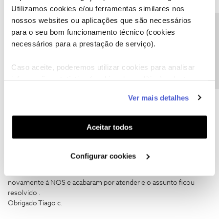
Tiago C.
Forum|Forum|7 years ago
Utilizamos cookies e/ou ferramentas similares nos
nossos websites ou aplicações que são necessários
Bem-vinda ao Fórum NOS,
@Bella
.
Precisa de ajuda?
para o seu bom funcionamento técnico (cookies
necessários para a prestação de serviço).
Já experimentou reiniciar a box? A dificuldade ainda se mantem?
Caso aceite, poderemos utilizar cookies para analisar
Ajude a comunidade a encontrar informação relevante. Marque
informação estatística (cookies de analítica), adaptar
como "Melhor Resposta" e faça "Like" nos melhores comentários.
este serviço às suas preferências e apresentar-lhe
Ver mais detalhes
1 pessoa gostou
funcionalidades (cookies de personalização e
funcionalidade) e adaptar anúncios aos seus interesses
(cookies de publicidade personalizada). Pode gerir a
Aceitar todos
utilização dos cookies clicando em "
Configurar
Cookies
".
Bella
Configurar cookies
Forum|Forum|7 years ago
O assunto acabou de ser resolvido agora acabei por ligar
novamente á NOS e acabaram por atender e o assunto ficou
resolvido .
Obrigado Tiago c.