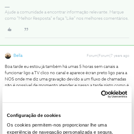
Ajude a comunidade a encontrar informação relevante. Marque
como "Melhor Resposta" e faça "Like" nos melhores comentários.
Bella
Forum|Forum|7 years ago
Boa tarde eu estou já também há umas 5 horas sem canais a
funcionar ligo a TV clico no canal e aparece écran preto ligo para a
NOS onde me diz uma gravação devido a um fluxo de chamadas
não é possível de momento atender e passo a tarde nisto como é
possível haver uma avaria e não temos como pedir ajuda para
selecionar o problema!!!
Configuração de cookies
Os cookies permitem-nos proporcionar lhe uma
experiência de navegação personalizada e segura.