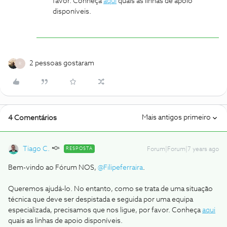
favor. Conheça
aqui
quais as linhas de apoio
disponíveis.
2 pessoas gostaram
R
Mais antigos primeiro
4 Comentários
Tiago C.
RESPOSTA
Forum|Forum|7 years ago
Bem-vindo ao Fórum NOS,
@Filipeferraira
.
Queremos ajudá-lo. No entanto, como se trata de uma situação
técnica que deve ser despistada e seguida por uma equipa
especializada, precisamos que nos ligue, por favor. Conheça
aqui
quais as linhas de apoio disponíveis.