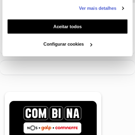
este serviço às suas preferências e apresentar-lhe
Para o conseguirmos ajudar, pedimos que nos envie uma
Ver mais detalhes
funcionalidades (cookies de personalização e
mensagem privada com o seu número de Cliente NOS.
funcionalidade) e adaptar anúncios aos seus interesses
(cookies de publicidade personalizada). Pode gerir a
Aceitar todos
Ajude a comunidade a encontrar informação relevante. Marque
utilização dos cookies clicando em "
Configurar
como "Melhor Resposta" e faça "Like" nos melhores comentários.
Cookies
".
Configurar cookies