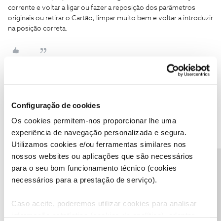
corrente e voltar a ligar ou fazer a reposição dos parâmetros
originais ou retirar o Cartão, limpar muito bem e voltar a introduzir
na posição correta.
Guimas
Forum|Forum|6 years ago
Configuração de cookies
o ID 843 tem a ver com o cabo de sinal mais nada. Se tiver mais
Os cookies permitem-nos proporcionar lhe uma
TVS em casa verifique se perdem o sinal também. Se perderem
experiência de navegação personalizada e segura.
será problema à partida do exterior.
Utilizamos cookies e/ou ferramentas similares nos
nossos websites ou aplicações que são necessários
Precisa de ajuda?
para o seu bom funcionamento técnico (cookies
necessários para a prestação de serviço).
Tiago C.
Forum|Forum|6 years ago
Caso aceite, poderemos utilizar cookies para analisar
Bem-vindo ao Fórum NOS,
@Pedroooliv
.
informação estatística (cookies de analítica), adaptar