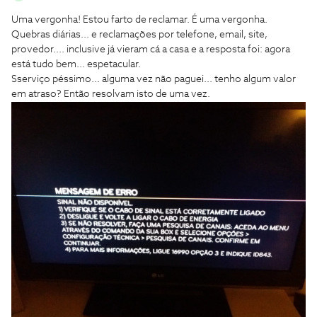
Uma vergonha! Estou farto de reclamar. É uma vergonha.
Quebras diárias... e reclamações por telefone, email, site,
provedor.... inclusive já vieram cá a casa e a resposta foi: agora
está tudo bem... espetacular.
Sserviço péssimo... alguma vez não paguei... tenho algum valor
em atraso? Então resolvam isto de uma vez.