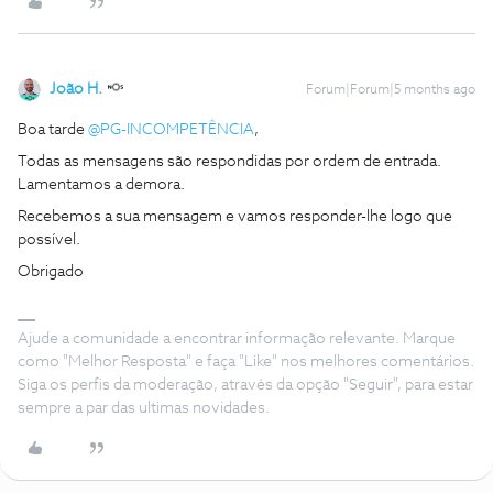
João H.
Forum|Forum|5 months ago
Boa tarde ​
@PG-INCOMPETÊNCIA
,
Todas as mensagens são respondidas por ordem de entrada.
Lamentamos a demora.
Recebemos a sua mensagem e vamos responder-lhe logo que
possível.
Obrigado
Ajude a comunidade a encontrar informação relevante. Marque
como "Melhor Resposta" e faça "Like" nos melhores comentários.
Siga os perfis da moderação, através da opção "Seguir", para estar
sempre a par das ultimas novidades.