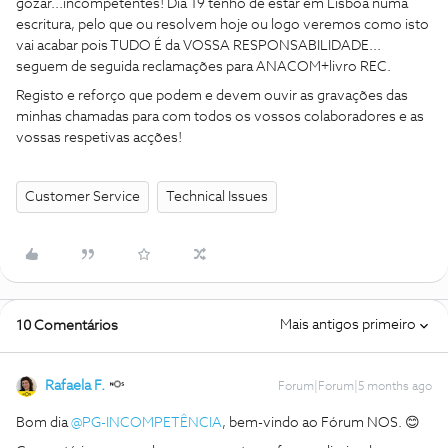
gozar...incompetentes! Dia 19 tenho de estar em Lisboa numa
escritura, pelo que ou resolvem hoje ou logo veremos como isto
vai acabar pois TUDO É da VOSSA RESPONSABILIDADE...
seguem de seguida reclamações para ANACOM+livro REC.
Registo e reforço que podem e devem ouvir as gravações das
minhas chamadas para com todos os vossos colaboradores e as
vossas respetivas acções!
Customer Service
Technical Issues
Mais antigos primeiro
10 Comentários
Rafaela F.
Forum|Forum|5 months ago
Bom dia ​
@PG-INCOMPETÊNCIA
, bem-vindo ao Fórum NOS. 😊