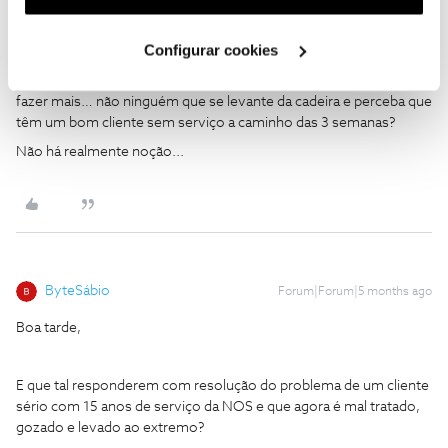
permanente!? E ainda gozam a passar de data em data para a
utilização dos cookies clicando em "
Configurar
eventual resolução?
Cookies
".
Configurar cookies
Isto é qualidade de serviço que apregoam?
Não há respostas objetivas ao cliente, sempre não podemos
fazer mais… não ninguém que se levante da cadeira e perceba que
têm um bom cliente sem serviço a caminho das 3 semanas?
Não há realmente noção...
ByteSábio
Forum|Forum|5 months ago
Boa tarde,
E que tal responderem com resolução do problema de um cliente
sério com 15 anos de serviço da NOS e que agora é mal tratado,
gozado e levado ao extremo?