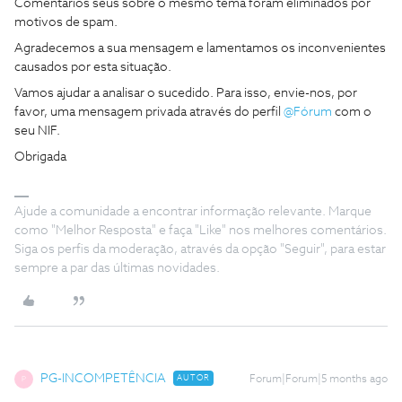
Comentários seus sobre o mesmo tema foram eliminados por
motivos de spam.
Agradecemos a sua mensagem e lamentamos os inconvenientes
causados por esta situação.
Vamos ajudar a analisar o sucedido. Para isso, envie-nos, por
favor, uma mensagem privada através do perfil ​
@Fórum
com o
seu NIF.
Obrigada
Ajude a comunidade a encontrar informação relevante. Marque
como "Melhor Resposta" e faça "Like" nos melhores comentários.
Siga os perfis da moderação, através da opção "Seguir", para estar
sempre a par das últimas novidades.
PG-INCOMPETÊNCIA
AUTOR
Forum|Forum|5 months ago
P