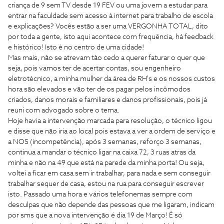
criança de 9 sem TV desde 19 FEV ou uma jovem a estudar para
entrar na faculdade sem acesso à internet para trabalho de escola
e explicações? Vocês estão a ser uma VERGONHA TOTAL, dito
por toda a gente, isto aqui acontece com frequência, há feedback
e histórico! Isto é no centro de uma cidade!
Mas mais, não se atrevam tão cedo a querer faturar o quer que
seja, pois vamos ter de acertar contas, sou engenheiro
eletrotécnico, a minha mulher da área de RH's e os nossos custos
hora são elevados e vão ter de os pagar pelos incômodos
criados, danos morais e familiares e danos profissionais, pois já
reuni com advogado sobre o tema.
Hoje havia a intervenção marcada para resolução, o técnico ligou
e disse que não iria ao local pois estava a ver a ordem de serviço e
a NOS (incompetência), após 3 semanas, reforço 3 semanas,
continua a mandar o técnico ligar na caixa 72, 3 ruas atras da
minha e não na 49 que está na parede da minha porta! Ou seja,
voltei a ficar em casa sem ir trabalhar, para nada e sem conseguir
trabalhar sequer de casa, estou na rua para conseguir escrever
isto. Passado uma hora e vários telefonemas sempre com
desculpas que não depende das pessoas que me ligaram, indicam
por sms que a nova intervenção é dia 19 de Março! É só