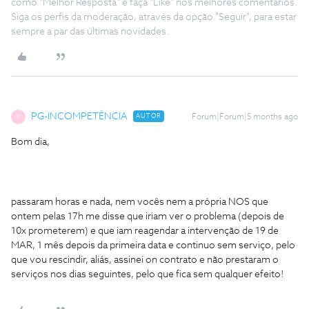
como "Melhor Resposta" e faça "Like" nos melhores comentários.
Siga os perfis da moderação, através da opção "Seguir", para estar
sempre a par das últimas novidades.
PG-INCOMPETÊNCIA
AUTOR
Forum|Forum|5 months ago
P
Bom dia,
passaram horas e nada, nem vocês nem a própria NOS que
ontem pelas 17h me disse que iriam ver o problema (depois de
10x prometerem) e que iam reagendar a intervenção de 19 de
MAR, 1 mês depois da primeira data e continuo sem serviço, pelo
que vou rescindir, aliás, assinei on contrato e não prestaram o
serviços nos dias seguintes, pelo que fica sem qualquer efeito!