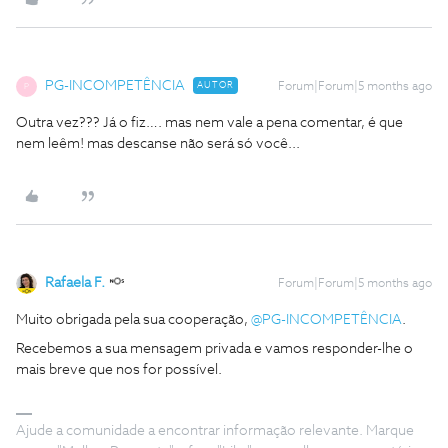
PG-INCOMPETÊNCIA
AUTOR
Forum|Forum|5 months ago
P
Outra vez??? Já o fiz…. mas nem vale a pena comentar, é que
nem leêm! mas descanse não será só você...
Rafaela F.
Forum|Forum|5 months ago
Muito obrigada pela sua cooperação, ​
@PG-INCOMPETÊNCIA
.
Recebemos a sua mensagem privada e vamos responder-lhe o
mais breve que nos for possível.
Ajude a comunidade a encontrar informação relevante. Marque