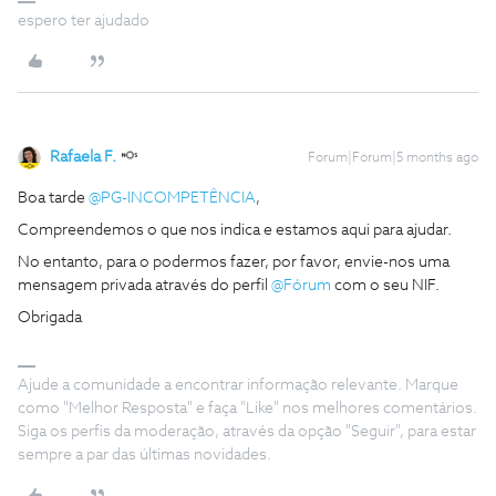
espero ter ajudado
Rafaela F.
Forum|Forum|5 months ago
Boa tarde ​
@PG-INCOMPETÊNCIA
,
Compreendemos o que nos indica e estamos aqui para ajudar.
No entanto, para o podermos fazer, por favor, envie-nos uma
mensagem privada através do perfil ​
@Fórum
com o seu NIF.
Obrigada
Ajude a comunidade a encontrar informação relevante. Marque
como "Melhor Resposta" e faça "Like" nos melhores comentários.
Siga os perfis da moderação, através da opção "Seguir", para estar
sempre a par das últimas novidades.