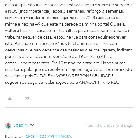
e disse que não iria ao local pois estava a ver a ordem de serviço e
a NOS (incompetência), após 3 semanas, reforço 3 semanas,
continua a mandar o técnico ligar na caixa 72, 3 ruas atras da
minha e não na 49 que está na parede da minha porta! Ou seja,
voltei a ficar em casa sem ir trabalhar, para nada e sem conseguir
trabalhar sequer de casa, estou na rua para conseguir escrever
isto. Passado uma hora e vários telefonemas sempre com
desculpas que não depende das pessoas que me ligaram, indicam
por sms que a nova intervenção é dia 19 de Março! É só
gozar...incompetentes! Dia 19 tenho de estar em Lisboa numa
escritura, pelo que ou resolvem hoje ou logo veremos como isto
vai acabar pois TUDO É da VOSSA RESPONSABILIDADE...
seguem de seguida reclamações para ANACOM+livro REC.
João H.
Forum|Forum|5 months ago
Boa tarde ​
@PG-INCOMPETÊNCIA
,