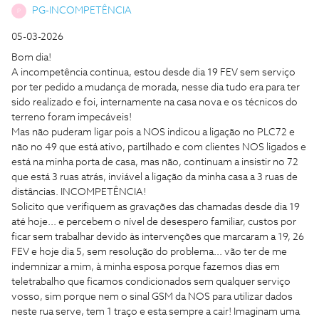
PG-INCOMPETÊNCIA
P
05-03-2026
Bom dia!
A incompetência continua, estou desde dia 19 FEV sem serviço
por ter pedido a mudança de morada, nesse dia tudo era para ter
sido realizado e foi, internamente na casa nova e os técnicos do
terreno foram impecáveis!
Mas não puderam ligar pois a NOS indicou a ligação no PLC72 e
não no 49 que está ativo, partilhado e com clientes NOS ligados e
está na minha porta de casa, mas não, continuam a insistir no 72
que está 3 ruas atrás, inviável a ligação da minha casa a 3 ruas de
distâncias. INCOMPETÊNCIA!
Solicito que verifiquem as gravações das chamadas desde dia 19
até hoje... e percebem o nível de desespero familiar, custos por
ficar sem trabalhar devido às intervenções que marcaram a 19, 26
FEV e hoje dia 5, sem resolução do problema... vão ter de me
indemnizar a mim, à minha esposa porque fazemos dias em
teletrabalho que ficamos condicionados sem qualquer serviço
vosso, sim porque nem o sinal GSM da NOS para utilizar dados
neste rua serve, tem 1 traço e esta sempre a cair! Imaginam uma