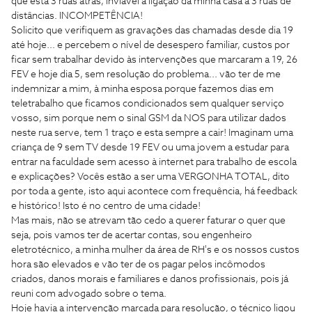
que está 3 ruas atrás, inviável a ligação da minha casa a 3 ruas de
distâncias. INCOMPETÊNCIA!
Solicito que verifiquem as gravações das chamadas desde dia 19
até hoje... e percebem o nível de desespero familiar, custos por
ficar sem trabalhar devido às intervenções que marcaram a 19, 26
FEV e hoje dia 5, sem resolução do problema... vão ter de me
indemnizar a mim, à minha esposa porque fazemos dias em
teletrabalho que ficamos condicionados sem qualquer serviço
vosso, sim porque nem o sinal GSM da NOS para utilizar dados
neste rua serve, tem 1 traço e esta sempre a cair! Imaginam uma
criança de 9 sem TV desde 19 FEV ou uma jovem a estudar para
entrar na faculdade sem acesso à internet para trabalho de escola
e explicações? Vocês estão a ser uma VERGONHA TOTAL, dito
por toda a gente, isto aqui acontece com frequência, há feedback
e histórico! Isto é no centro de uma cidade!
Mas mais, não se atrevam tão cedo a querer faturar o quer que
seja, pois vamos ter de acertar contas, sou engenheiro
eletrotécnico, a minha mulher da área de RH's e os nossos custos
hora são elevados e vão ter de os pagar pelos incômodos
criados, danos morais e familiares e danos profissionais, pois já
reuni com advogado sobre o tema.
Hoje havia a intervenção marcada para resolução, o técnico ligou