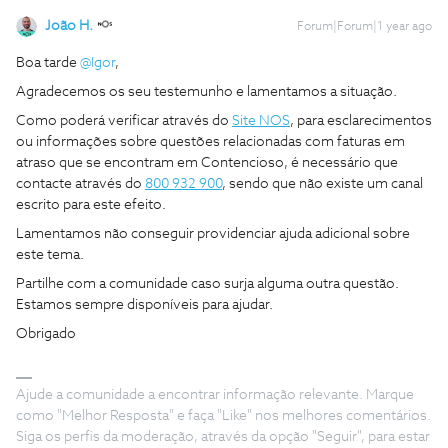
João H.
Forum|Forum|1 year ago
Boa tarde ​
@Igor
,
Agradecemos os seu testemunho e lamentamos a situação.
Como poderá verificar através do
Site NOS
, para esclarecimentos
ou informações sobre questões relacionadas com faturas em
atraso que se encontram em Contencioso, é necessário que
contacte através do
800 932 900
, sendo que não existe um canal
escrito para este efeito.
Lamentamos não conseguir providenciar ajuda adicional sobre
este tema.
Partilhe com a comunidade caso surja alguma outra questão.
Estamos sempre disponíveis para ajudar.
Obrigado
Ajude a comunidade a encontrar informação relevante. Marque
como "Melhor Resposta" e faça "Like" nos melhores comentários.
Siga os perfis da moderação, através da opção "Seguir", para estar