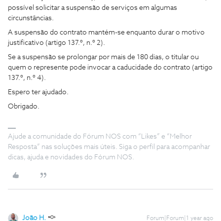
possível solicitar a suspensão de serviços em algumas
circunstâncias.
A suspensão do contrato mantém-se enquanto durar o motivo
justificativo (artigo 137.º, n.º 2).
Se a suspensão se prolongar por mais de 180 dias, o titular ou
quem o represente pode invocar a caducidade do contrato (artigo
137.º, n.º 4).
Espero ter ajudado.
Obrigado.
Ajude a comunidade do Fórum NOS com “Likes” e “Melhor
Resposta” nas soluções mais úteis. Siga o perfil para acompanhar
dicas, ajuda e novidades do Fórum NOS.
João H.
Forum|Forum|1 year ago