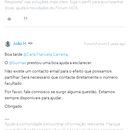
Resposta” nas soluções mais úteis. Siga o perfil para acompanhar
dicas, ajuda e novidades do Fórum NOS.
João H.
Forum|Forum|3 years ago
Boa tarde
@Carla Manuela Carreira
,
O
@Guimas
prestou uma boa ajuda a esclarecer.
Não existe um contacto email para o efeito que possamos
partilhar. Será necessário que contacte diretamente o número
facultado.
Por favor, fale connosco se surgir alguma questão. Estamos
sempre disponíveis para ajudar.
Obrigado
Ajude a comunidade a encontrar informação relevante. Marque