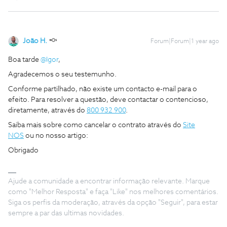
João H.
Forum|Forum|1 year ago
Boa tarde ​
@Igor
,
Agradecemos o seu testemunho.
Conforme partilhado, não existe um contacto e-mail para o
efeito. Para resolver a questão, deve contactar o contencioso,
diretamente, através do
800 932 900
.
Saiba mais sobre como cancelar o contrato através do
Site
NOS
ou no nosso artigo:
Obrigado
Ajude a comunidade a encontrar informação relevante. Marque
como "Melhor Resposta" e faça "Like" nos melhores comentários.
Siga os perfis da moderação, através da opção "Seguir", para estar
sempre a par das ultimas novidades.