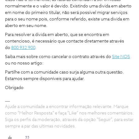
normalmente e o valor é devido. Existindo uma divida em aberto
em nome do primeiro titular, não será possível migrar serviços
para o seu nome pois, conforme referido, existe uma divida em
aberto em seu nome.
Para resolver a divida em aberto, que se encontra em
contencioso, é necessário que contacte diretamente através
do
800 932 900
.
Saiba mais sobre como cancelar o contrato através do
Site NOS
ou no nosso artigo:
Partilhe com a comunidade caso surja alguma outra questão.
Estamos sempre disponíveis para ajudar.
Obrigado
Ajude a comunidade a encontrar informação relevante. Marque
como "Melhor Resposta" e faça "Like" nos melhores comentários.
Siga os perfis da moderação, através da opção "Seguir", para estar
sempre a par das ultimas novidades.