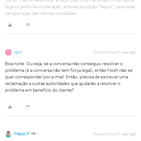
como "Melhor Resposta" e faça "Like" nos melhores comentários.
Siga os perfis da moderação, através da opção "Seguir", para estar
sempre a par das ultimas novidades.
Igor
Forum|Forum|1 year ago
I
Boa noite. Ou seja, se a conversa não conseguiu resolver o
problema (e a conversa não tem força legal), então Nosh não se
quer corresponder por e-mail. Então, precisa de escrever uma
reclamação a outras autoridades que ajudarão a resolver o
problema em benefício do cliente?
Mário P.
Forum|Forum|1 year ago