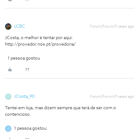
LCBC
Forum|Forum|9 years ago
JCosta, o melhor é tentar por aqui:
http://provedor.nos.pt/provedoria/
1 pessoa gostou
JCosta_90
Forum|Forum|9 years ago
J
Tentei em loja, mas dizem sempre que terá de ser com o
contencioso.
1 pessoa gostou
A