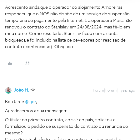
Acrescento ainda que o operador do alojamento Amoreiras
respondeu que o NOS não dispõe de um serviço de suspensão
temporária do pagamento pela Internet. E a operadora Maria não
renovou o contrato do Stanislav em 24/08/2024, mas fê-lo em
meu nome. Como resultado, Stanislav ficou com a conta
bloqueada e foi incluído na lista de devedores por rescisão de
contrato ( contencioso). Obrigado.
João H.
Forum|Forum|1 year ago
Boa tarde ​
@Igor
,
Agradecemos a sua mensagem.
O titular do primeiro contrato, ao sair do país, solicitou e
formalizou o pedido de suspensão do contrato ou renúncia do
mesmo?
Caso não o tenha feito, as faturas continuam a ser emitidas