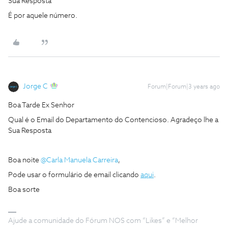
Sua Resposta
É por aquele número.
Jorge C
Forum|Forum|3 years ago
Boa Tarde Ex Senhor
Qual é o Email do Departamento do Contencioso. Agradeço lhe a
Sua Resposta
Boa noite
@Carla Manuela Carreira
,
Pode usar o formulário de email clicando
aqui
.
Boa sorte
Ajude a comunidade do Fórum NOS com “Likes” e “Melhor