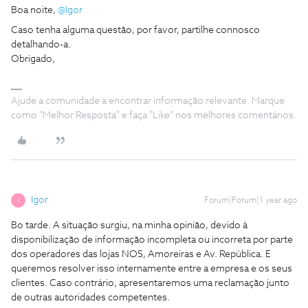
Boa noite, ​
@Igor
Caso tenha alguma questão, por favor, partilhe connosco
detalhando-a.
Obrigado,
Ajude a comunidade a encontrar informação relevante. Marque
como "Melhor Resposta" e faça "Like" nos melhores comentários.
Igor
Forum|Forum|1 year ago
I
Bo tarde. A situação surgiu, na minha opinião, devido à
disponibilização de informação incompleta ou incorreta por parte
dos operadores das lojas NOS, Amoreiras e Av. República. E
queremos resolver isso internamente entre a empresa e os seus
clientes. Caso contrário, apresentaremos uma reclamação junto
de outras autoridades competentes.