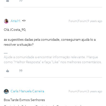
Ana M.
Forum|Forum|9 years ago
Olá JCosta_90,
as sugestões dadas pela comunidade, conseguiram ajudá-lo a
resolver a situação?
Ajude a comunidade a encontrar informação relevante. Marque
como "Melhor Resposta" e faça "Like" nos melhores comentários.
Carla Manuela Carreira
Forum|Forum|3 years ago
Boa Tarde Exmos Senhores