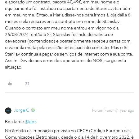
elaborado um contrato, pacote 40,49€, em meu nome e o
equipamento foi instalado no apartamento de Stanislav, também
em meu nome. Então, a Maria disse-nos para irmos à loja dali a 6
meses e ela reescreveria o contrato em nome de Stanislav.
Quando o contrato em meu nome entrou em vigor no dia
26/08/2024. então o Sr. Stanislav foi incluído na lista de
devedores (contencioso) e posteriormente recebeu cartas com
o valor da multa pela rescisão antecipada do contrato. Mas o Sr.
Stanilav continua a pagar os serviços de Internet com a sua conta.
Assim. Devido aos erros dos operadores do NOS, surgiu esta
situação.
Jorge C
Forum|Forum|1 year ago
Boa tarde ​
@Igor
,
No âmbito da imposição prevista no CECE (Código Europeu das
Comunicações Eletrónicas), desde o dia 14 de Novembro 2022, é