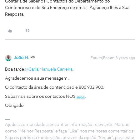
Gostaria de Saber os Contactos do Departamento do
Contencioso e do Seu Endereço de email. Agradeço lhes a Sua
Resposta
João H.
Forum|Forum|3 years ago
Boa tarde
@Carla Manuela Carreira
,
Agradecemos a sua mensagem.
O contacto da área de contencioso é 800 932 900.
Saiba mais sobre os contactos NOS
aqui
.
Obrigado
Ajude a comunidade a encontrar informação relevante. Marque
como "Melhor Resposta" e faça "Like" nos melhores comentários.
Siga os perfis da moderação, através da opção "Seguir", para estar