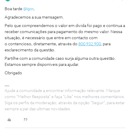
Boa tarde ​
@Igor
,
Agradecemos a sua mensagem.
Pelo que compreendemos o valor em divida foi pago e continua a
receber comunicações para pagamento do mesmo valor. Nessa
situação, é necessário que entre em contacto com
o contencioso, diretamente, através do
800 932 900
, para
esclarecimento da questão.
Partilhe com a comunidade caso surja alguma outra questão.
Estamos sempre disponíveis para ajudar.
Obrigado
Ajude a comunidade a encontrar informação relevante. Marque
como "Melhor Resposta" e faça "Like" nos melhores comentários.
Siga os perfis da moderação, através da opção "Seguir", para estar
sempre a par das ultimas novidades.