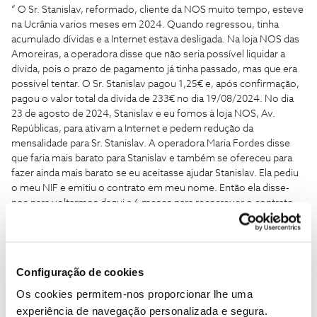
“ O Sr. Stanislav, reformado, cliente da NOS muito tempo, esteve
na Ucrânia varios meses em 2024. Quando regressou, tinha
acumulado dívidas e a Internet estava desligada. Na loja NOS das
Amoreiras, a operadora disse que não seria possível liquidar a
dívida, pois o prazo de pagamento já tinha passado, mas que era
possível tentar. O Sr. Stanislav pagou 1,25€ e, após confirmação,
pagou o valor total da dívida de 233€ no dia 19/08/2024. No dia
23 de agosto de 2024, Stanislav e eu fomos à loja NOS, Av.
Repúblicas, para ativam a Internet e pedem redução da
mensalidade para Sr. Stanislav. A operadora Maria Fordes disse
que faria mais barato para Stanislav e também se ofereceu para
fazer ainda mais barato se eu aceitasse ajudar Stanislav. Ela pediu
o meu NIF e emitiu o contrato em meu nome. Então ela disse-
nos para voltarmos daqui a 6 meses para reescrever o contrato
em nome de Stanislav. No dia 27/02/2025, quando chegámos à
loja, a operadora Maria sabia que o contrato tinha de ser reescrito
em nome da Stanislav (falámos sobre isso no dia 24/02/2025 e
discutimos os novos termos do contrato), mas em vez disso,
Configuração de cookies
Maria, sem o meu consentimento e sem me avisar que não
poderia reescrever o contrato em nome de Stanislav, redigiu um
Os cookies permitem-nos proporcionar lhe uma
novo contrato, com um valor mais elevado, em meu nome.
experiência de navegação personalizada e segura.