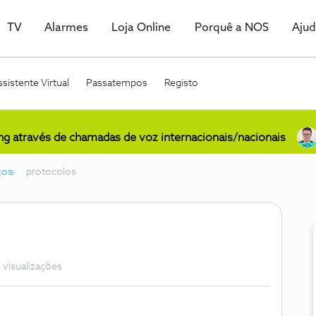
TV
Alarmes
Loja Online
Porquê a NOS
Aju
sistente Virtual
Passatempos
Registo
ing através de chamadas de voz internacionais/nacionais
ços
protocolos
 visualizações