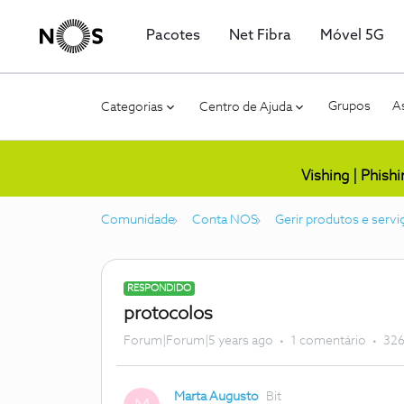
Pacotes
Net Fibra
Móvel 5G
Grupos
As
Categorias
Centro de Ajuda
Vishing | Phish
Comunidade
Conta NOS
Gerir produtos e servi
RESPONDIDO
protocolos
Forum|Forum|5 years ago
1 comentário
326
Marta Augusto
Bit