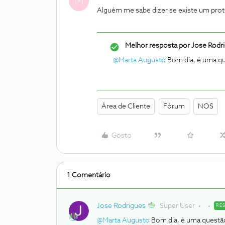
M
Alguém me sabe dizer se existe um prot
Melhor resposta por
Jose Rodr
@Marta Augusto
Bom dia, é uma qu
Área de Cliente
Fórum
NOS
Gosto
1 Comentário
Jose Rodrigues
Super User
RE
@Marta Augusto
Bom dia, é uma questão