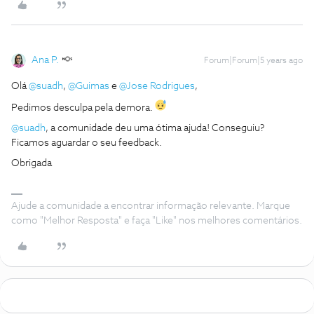
Ana P.
Forum|Forum|5 years ago
Olá
@suadh
,
@Guimas
e
@Jose Rodrigues
,
Pedimos desculpa pela demora.
@suadh
, a comunidade deu uma ótima ajuda! Conseguiu?
Ficamos aguardar o seu feedback.
Obrigada
Ajude a comunidade a encontrar informação relevante. Marque
como "Melhor Resposta" e faça "Like" nos melhores comentários.