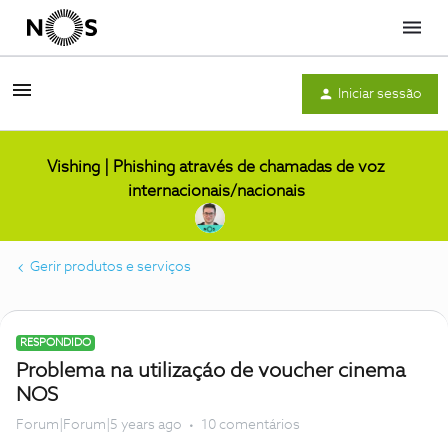
Menu
Iniciar sessão
Vishing | Phishing através de chamadas de voz
internacionais/nacionais
Gerir produtos e serviços
RESPONDIDO
Problema na utilizaçáo de voucher cinema
NOS
Forum|Forum|5 years ago
10 comentários