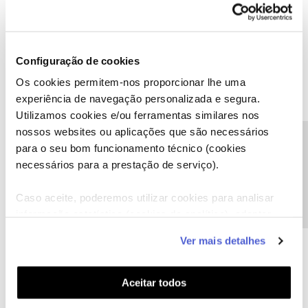
Boa tarde, não. Refiro-me a esta oferta:
Configuração de cookies
Os cookies permitem-nos proporcionar lhe uma
experiência de navegação personalizada e segura.
Utilizamos cookies e/ou ferramentas similares nos
nossos websites ou aplicações que são necessários
Precisa de ajuda?
para o seu bom funcionamento técnico (cookies
necessários para a prestação de serviço).
Caso aceite, poderemos utilizar cookies para analisar
informação estatística (cookies de analítica), adaptar
este serviço às suas preferências e apresentar-lhe
Ver mais detalhes
funcionalidades (cookies de personalização e
funcionalidade) e adaptar anúncios aos seus interesses
(cookies de publicidade personalizada). Pode gerir a
Aceitar todos
utilização dos cookies clicando em "
Configurar