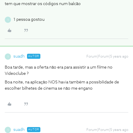
tem que mostrar os códigos num balcão
1 pessoa gostou
S
suadh
AUTOR
Forum|Forum|5 years ago
S
Boa tarde, mas a oferta não era para assistir a um filme no
Videoclube ?
Boa noite, na aplicação NOS havia também a possibilidade de
escolher bilhetes de cinema se não me engano
suadh
AUTOR
Forum|Forum|5 years ago
S