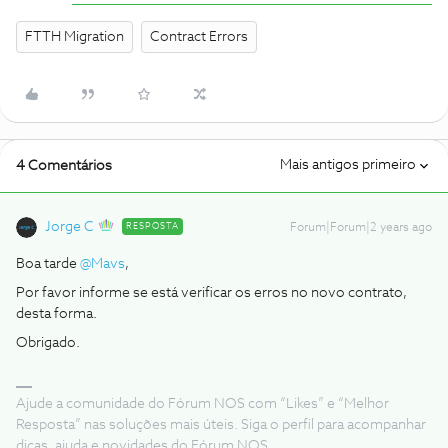
FTTH Migration
Contract Errors
Mais antigos primeiro
4 Comentários
Jorge C
RESPOSTA
Forum|Forum|2 years ago
Boa tarde
@Mavs
,
Por favor informe se está verificar os erros no novo contrato,
desta forma.
Obrigado.
Ajude a comunidade do Fórum NOS com “Likes” e “Melhor
Resposta” nas soluções mais úteis. Siga o perfil para acompanhar
dicas, ajuda e novidades do Fórum NOS.