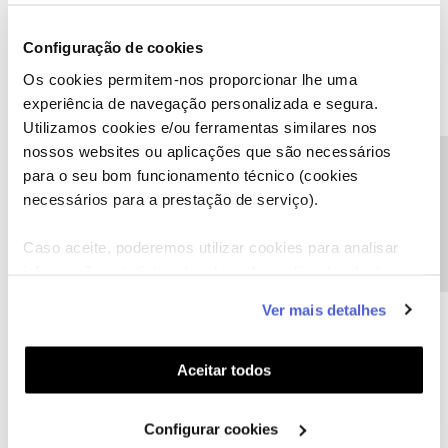
Configuração de cookies
Mavs
AUTOR
Forum|Forum|2 years ago
M
Os cookies permitem-nos proporcionar lhe uma
experiência de navegação personalizada e segura.
Comprovativo de compra com morada desatualizada;
Utilizamos cookies e/ou ferramentas similares nos
Email errado;
nossos websites ou aplicações que são necessários
Omissão de serviços adicionais (SportTV, boxes, Home pass)
Precisa de ajuda?
para o seu bom funcionamento técnico (cookies
Barramento acesso à app Nos
necessários para a prestação de serviço).
Caso aceite, poderemos utilizar cookies para analisar
informação estatística (cookies de analítica), adaptar
este serviço às suas preferências e apresentar-lhe
Ver mais detalhes
funcionalidades (cookies de personalização e
funcionalidade) e adaptar anúncios aos seus interesses
João H.
Forum|Forum|2 years ago
(cookies de publicidade personalizada). Pode gerir a
Aceitar todos
Boa tarde
@Mavs
,
utilização dos cookies clicando em "
Configurar
Cookies
".
Agradecemos a sua mensagem.
Configurar cookies
Envie-nos, por favor, uma mensagem privada para o perfil